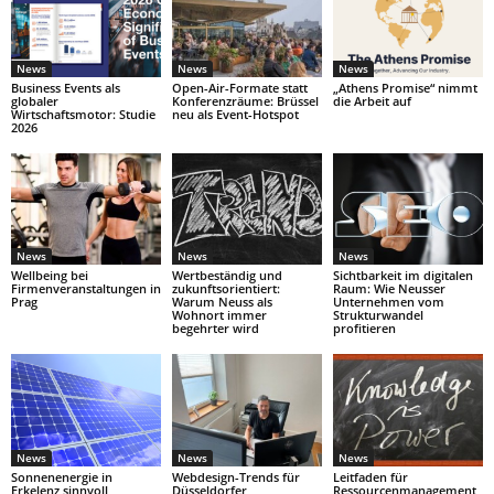
News
News
News
Business Events als
Open-Air-Formate statt
„Athens Promise“ nimmt
globaler
Konferenzräume: Brüssel
die Arbeit auf
Wirtschaftsmotor: Studie
neu als Event-Hotspot
2026
News
News
News
Wellbeing bei
Wertbeständig und
Sichtbarkeit im digitalen
Firmenveranstaltungen in
zukunftsorientiert:
Raum: Wie Neusser
Prag
Warum Neuss als
Unternehmen vom
Wohnort immer
Strukturwandel
begehrter wird
profitieren
News
News
News
Sonnenenergie in
Webdesign-Trends für
Leitfaden für
Erkelenz sinnvoll
Düsseldorfer
Ressourcenmanagement