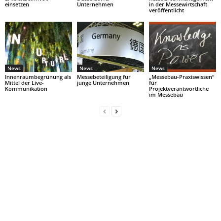
einsetzen
Unternehmen
in der Messewirtschaft
veröffentlicht
News
News
News
Innenraumbegrünung als
Messebeteiligung für
„Messebau-Praxiswissen“
Mittel der Live-
junge Unternehmen
für
Kommunikation
Projektverantwortliche
im Messebau