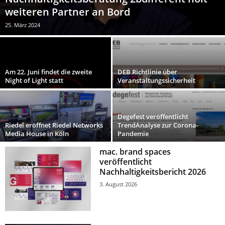
weiteren Partner an Bord
25. März 2024
Am 22. Juni findet die zweite
DEB Richtlinie über
Night of Light statt
Veranstaltungssicherheit
Degefest veröffentlicht
Riedel eröffnet Riedel Networks
TrendAnalyse zur Corona-
Media House in Köln
Pandemie
mac. brand spaces
veröffentlicht
Nachhaltigkeitsbericht 2026
3. August 2026