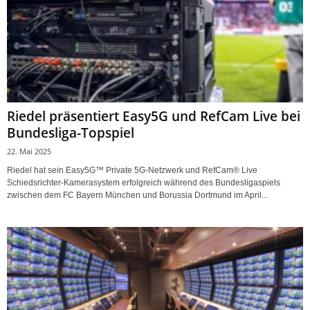
Riedel präsentiert Easy5G und RefCam Live bei
Bundesliga-Topspiel
22. Mai 2025
Riedel hat sein Easy5G™ Private 5G-Netzwerk und RefCam® Live
Schiedsrichter-Kamerasystem erfolgreich während des Bundesligaspiels
zwischen dem FC Bayern München und Borussia Dortmund im April...