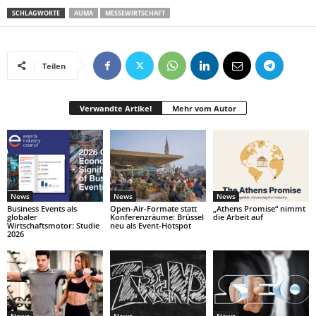
SCHLAGWORTE
AUMA
MESSEWIRTSCHAFT
Teilen
Verwandte Artikel
Mehr vom Autor
News
News
News
Business Events als
Open-Air-Formate statt
„Athens Promise“ nimmt
globaler
Konferenzräume: Brüssel
die Arbeit auf
Wirtschaftsmotor: Studie
neu als Event-Hotspot
2026