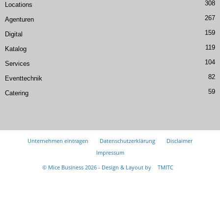
308
Locations
267
Agenturen
159
Digital
119
Katalog
104
Services
82
Eventtechnik
59
Catering
Unternehmen eintragen
Datenschutzerklärung
Disclaimer
Impressum
© Mice Business 2026 - Design & Layout by
TMITC