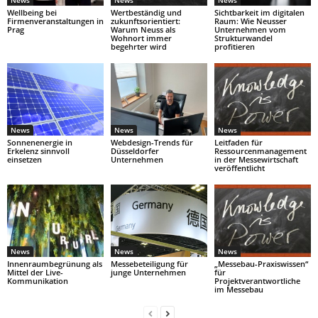
News
News
News
Wellbeing bei
Wertbeständig und
Sichtbarkeit im digitalen
Firmenveranstaltungen in
zukunftsorientiert:
Raum: Wie Neusser
Prag
Warum Neuss als
Unternehmen vom
Wohnort immer
Strukturwandel
begehrter wird
profitieren
News
News
News
Sonnenenergie in
Webdesign-Trends für
Leitfaden für
Erkelenz sinnvoll
Düsseldorfer
Ressourcenmanagement
einsetzen
Unternehmen
in der Messewirtschaft
veröffentlicht
News
News
News
Innenraumbegrünung als
Messebeteiligung für
„Messebau-Praxiswissen“
Mittel der Live-
junge Unternehmen
für
Kommunikation
Projektverantwortliche
im Messebau