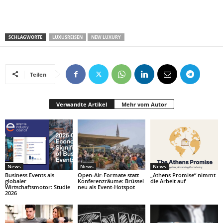
SCHLAGWORTE
LUXUSREISEN
NEW LUXURY
Teilen
Verwandte Artikel
Mehr vom Autor
News
News
News
Business Events als
Open-Air-Formate statt
„Athens Promise“ nimmt
globaler
Konferenzräume: Brüssel
die Arbeit auf
Wirtschaftsmotor: Studie
neu als Event-Hotspot
2026