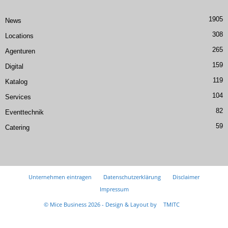
1905
News
308
Locations
265
Agenturen
159
Digital
119
Katalog
104
Services
82
Eventtechnik
59
Catering
Unternehmen eintragen
Datenschutzerklärung
Disclaimer
Impressum
© Mice Business 2026 - Design & Layout by
TMITC