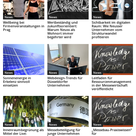
News
News
News
Wellbeing bei
Wertbeständig und
Sichtbarkeit im digitalen
Firmenveranstaltungen in
zukunftsorientiert:
Raum: Wie Neusser
Prag
Warum Neuss als
Unternehmen vom
Wohnort immer
Strukturwandel
begehrter wird
profitieren
News
News
News
Sonnenenergie in
Webdesign-Trends für
Leitfaden für
Erkelenz sinnvoll
Düsseldorfer
Ressourcenmanagement
einsetzen
Unternehmen
in der Messewirtschaft
veröffentlicht
News
News
News
Innenraumbegrünung als
Messebeteiligung für
„Messebau-Praxiswissen“
Mittel der Live-
junge Unternehmen
für