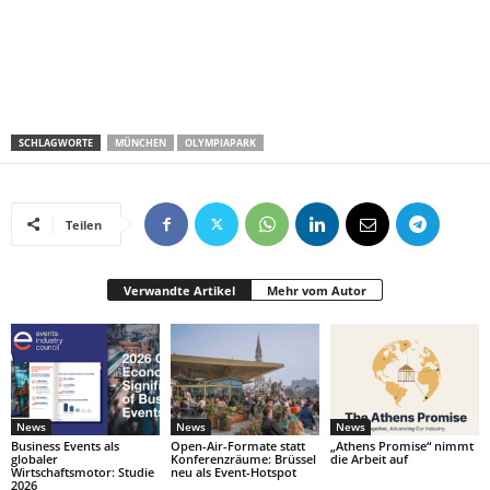
SCHLAGWORTE
MÜNCHEN
OLYMPIAPARK
Teilen
Verwandte Artikel
Mehr vom Autor
News
News
News
Business Events als
Open-Air-Formate statt
„Athens Promise“ nimmt
globaler
Konferenzräume: Brüssel
die Arbeit auf
Wirtschaftsmotor: Studie
neu als Event-Hotspot
2026