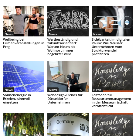
News
News
News
Wellbeing bei
Wertbeständig und
Sichtbarkeit im digitalen
Firmenveranstaltungen in
zukunftsorientiert:
Raum: Wie Neusser
Prag
Warum Neuss als
Unternehmen vom
Wohnort immer
Strukturwandel
begehrter wird
profitieren
News
News
News
Sonnenenergie in
Webdesign-Trends für
Leitfaden für
Erkelenz sinnvoll
Düsseldorfer
Ressourcenmanagement
einsetzen
Unternehmen
in der Messewirtschaft
veröffentlicht