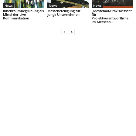
News
News
News
Innenraumbegrünung als
Messebeteiligung für
„Messebau-Praxiswissen“
Mittel der Live-
junge Unternehmen
für
Kommunikation
Projektverantwortliche
im Messebau