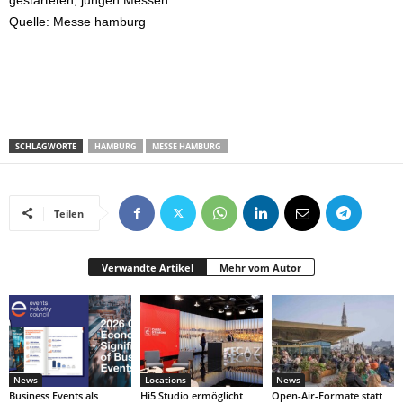
gestarteten, jungen Messen.
Quelle: Messe hamburg
SCHLAGWORTE
HAMBURG
MESSE HAMBURG
Teilen
Verwandte Artikel
Mehr vom Autor
News
Locations
News
Business Events als
Hi5 Studio ermöglicht
Open-Air-Formate statt