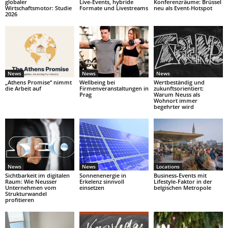
globaler
Live-Events, hybride
Konferenzräume: Brüssel
Wirtschaftsmotor: Studie
Formate und Livestreams
neu als Event-Hotspot
2026
News
News
News
„Athens Promise“ nimmt
Wellbeing bei
Wertbeständig und
die Arbeit auf
Firmenveranstaltungen in
zukunftsorientiert:
Prag
Warum Neuss als
Wohnort immer
begehrter wird
News
News
Locations
Sichtbarkeit im digitalen
Sonnenenergie in
Business-Events mit
Raum: Wie Neusser
Erkelenz sinnvoll
Lifestyle-Faktor in der
Unternehmen vom
einsetzen
belgischen Metropole
Strukturwandel
profitieren