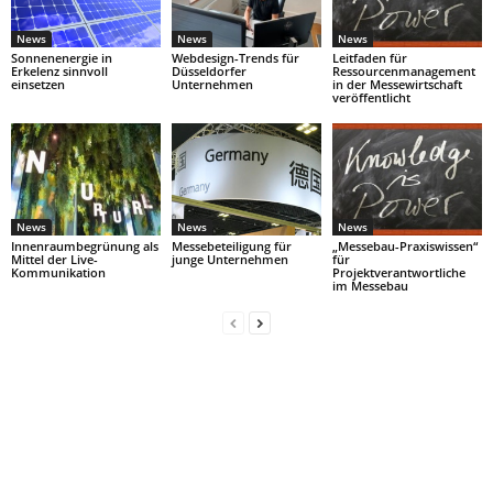
News
News
News
Sonnenenergie in
Webdesign-Trends für
Leitfaden für
Erkelenz sinnvoll
Düsseldorfer
Ressourcenmanagement
einsetzen
Unternehmen
in der Messewirtschaft
veröffentlicht
News
News
News
Innenraumbegrünung als
Messebeteiligung für
„Messebau-Praxiswissen“
Mittel der Live-
junge Unternehmen
für
Kommunikation
Projektverantwortliche
im Messebau