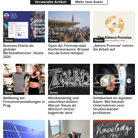
Verwandte Artikel
Mehr vom Autor
News
News
News
Business Events als
Open-Air-Formate statt
„Athens Promise“ nimmt
globaler
Konferenzräume: Brüssel
die Arbeit auf
Wirtschaftsmotor: Studie
neu als Event-Hotspot
2026
News
News
News
Wellbeing bei
Wertbeständig und
Sichtbarkeit im digitalen
Firmenveranstaltungen in
zukunftsorientiert:
Raum: Wie Neusser
Prag
Warum Neuss als
Unternehmen vom
Wohnort immer
Strukturwandel
begehrter wird
profitieren