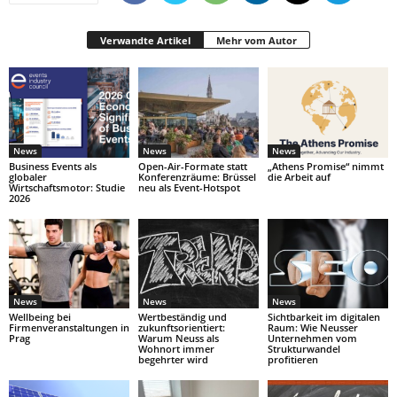
Verwandte Artikel
Mehr vom Autor
News
News
News
Business Events als
Open-Air-Formate statt
„Athens Promise“ nimmt
globaler
Konferenzräume: Brüssel
die Arbeit auf
Wirtschaftsmotor: Studie
neu als Event-Hotspot
2026
News
News
News
Wellbeing bei
Wertbeständig und
Sichtbarkeit im digitalen
Firmenveranstaltungen in
zukunftsorientiert:
Raum: Wie Neusser
Prag
Warum Neuss als
Unternehmen vom
Wohnort immer
Strukturwandel
begehrter wird
profitieren