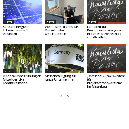
News
News
News
Sonnenenergie in
Webdesign-Trends für
Leitfaden für
Erkelenz sinnvoll
Düsseldorfer
Ressourcenmanagement
einsetzen
Unternehmen
in der Messewirtschaft
veröffentlicht
News
News
News
Innenraumbegrünung als
Messebeteiligung für
„Messebau-Praxiswissen“
Mittel der Live-
junge Unternehmen
für
Kommunikation
Projektverantwortliche
im Messebau