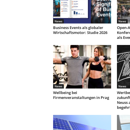
News
News
Business Events als globaler
Open-A
Wirtschaftsmotor: Studie 2026
Konfer
als Eve
News
News
Wellbeing bei
Wertbe
Firmenveranstaltungen in Prag
zukunf
Neuss 
begehr