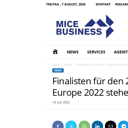
FREITAG , 7 AUGUST, 2026
KONTAKT
REKLAM
M
I
C
E
B
u
s
H
NEWS
SERVICES
AGENT
i
n
O
Start
News
Finalisten für den 27. Business Trav
e
NEWS
s
M
Finalisten für den
s
d
Europe 2022 stehe
E
e
18. Juli 2022