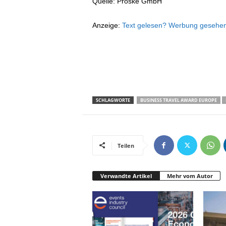
Quelle: Proske GmbH
Anzeige:
Text gelesen? Werbung gesehen?
SCHLAGWORTE
BUSINESS TRAVEL AWARD EUROPE
Teilen
Verwandte Artikel
Mehr vom Autor