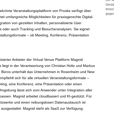
Gerad
Innen
gekrönte Veranstaltungsplattform von Proske verfügt über
gegen
tet umfangreiche Möglichkeiten für praxisgerechte Digital-
ation von gezielten Inhalten, personalisierte User
ts oder auch Tracking und Besucheranalysen. Sie eignet
anstaltungsformate – ob Meeting, Konferenz, Präsentation
isierter Anbieter der Virtual Venue Plattform Magnid
liegt in der Verantwortung von Christian Holtz und Markus
ere Büros unterhält das Unternehmen in Rosenheim und New
mpfiehlt sich für alle virtuellen Veranstaltungsformate –
ing, eine Konferenz, eine Präsentation oder einen
Umgebung lässt sich vom Anwender unter Integration aller
npassen. Magnid arbeitet cloudbasiert und KI-gestützt. Für
etzwerke und einen reibungslosen Datenaustausch ist
 ausgestattet. Magnid steht als SaaS zur Verfügung.