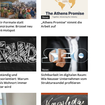
News
ir-Formate statt
„Athens Promise“ nimmt die
enzräume: Brüssel neu
Arbeit auf
nt-Hotspot
News
ständig und
Sichtbarkeit im digitalen Raum:
tsorientiert: Warum
Wie Neusser Unternehmen vom
als Wohnort immer
Strukturwandel profitieren
ter wird