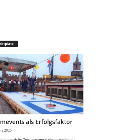
ktplatz
mevents als Erfolgsfaktor
rz 2026
ettbewerb im Tagungsmarkt nimmt weiter zu.