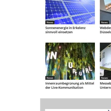
News
News
Sonnenenergie in Erkelenz
Webdes
sinnvoll einsetzen
Düssel
News
News
Innenraumbegrünung als Mittel
Messebe
der Live-Kommunikation
Unter