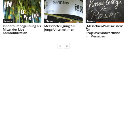
News
News
News
Innenraumbegrünung als
Messebeteiligung für
„Messebau-Praxiswissen“
Mittel der Live-
junge Unternehmen
für
Kommunikation
Projektverantwortliche
im Messebau