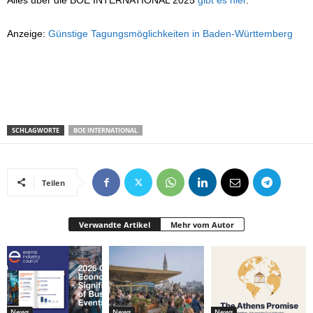
Alles über die BOE INTERNATIONAL 2025
gibt es hier
.
Anzeige:
Günstige Tagungsmöglichkeiten in Baden-Württemberg
SCHLAGWORTE
BOE INTERNATIONAL
Teilen
Verwandte Artikel
Mehr vom Autor
News
News
News