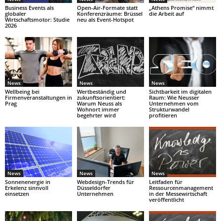
Business Events als
Open-Air-Formate statt
„Athens Promise“ nimmt
globaler
Konferenzräume: Brüssel
die Arbeit auf
Wirtschaftsmotor: Studie
neu als Event-Hotspot
2026
News
News
News
Wellbeing bei
Wertbeständig und
Sichtbarkeit im digitalen
Firmenveranstaltungen in
zukunftsorientiert:
Raum: Wie Neusser
Prag
Warum Neuss als
Unternehmen vom
Wohnort immer
Strukturwandel
begehrter wird
profitieren
News
News
News
Sonnenenergie in
Webdesign-Trends für
Leitfaden für
Erkelenz sinnvoll
Düsseldorfer
Ressourcenmanagement
einsetzen
Unternehmen
in der Messewirtschaft
veröffentlicht