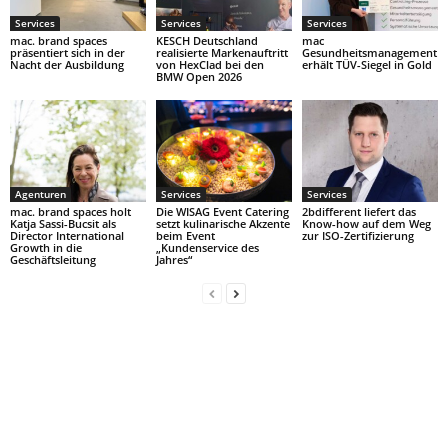
Services
Services
Services
mac. brand spaces
KESCH Deutschland
mac
präsentiert sich in der
realisierte Markenauftritt
Gesundheitsmanagement
Nacht der Ausbildung
von HexClad bei den
erhält TÜV-Siegel in Gold
BMW Open 2026
Agenturen
Services
Services
mac. brand spaces holt
Die WISAG Event Catering
2bdifferent liefert das
Katja Sassi-Bucsit als
setzt kulinarische Akzente
Know-how auf dem Weg
Director International
beim Event
zur ISO-Zertifizierung
Growth in die
„Kundenservice des
Geschäftsleitung
Jahres“