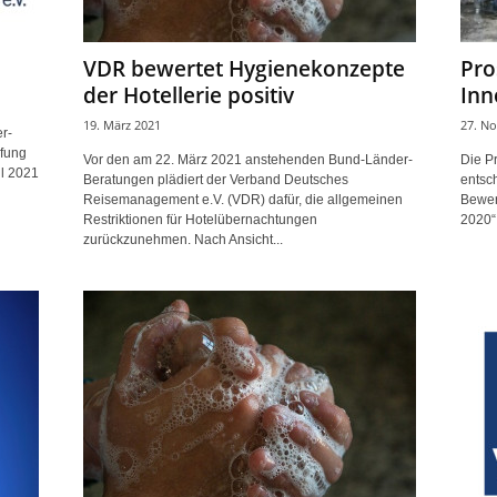
VDR bewertet Hygienekonzepte
Pro
der Hotellerie positiv
Inn
19. März 2021
27. N
r-
pfung
Vor den am 22. März 2021 anstehenden Bund-Länder-
Die P
l 2021
Beratungen plädiert der Verband Deutsches
entsch
Reisemanagement e.V. (VDR) dafür, die allgemeinen
Bewer
Restriktionen für Hotelübernachtungen
2020“
zurückzunehmen. Nach Ansicht...