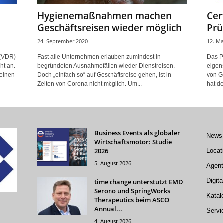
Hygienemaßnahmen machen
Cer
Geschäftsreisen wieder möglich
Prü
24. September 2020
12. Ma
 (VDR)
Fast alle Unternehmen erlauben zumindest in
Das Pr
ht an.
begründeten Ausnahmefällen wieder Dienstreisen.
eigen
 einen
Doch „einfach so“ auf Geschäftsreise gehen, ist in
von G
Zeiten von Corona nicht möglich. Um...
hat d
Business Events als globaler
News
Wirtschaftsmotor: Studie
2026
Locat
5. August 2026
Agent
Digita
time change unterstützt EMD
Serono und SpringWorks
Katal
Therapeutics beim ASCO
Annual...
Servi
4. August 2026