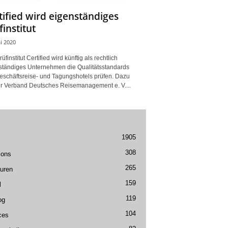
tified wird eigenständiges
finstitut
i 2020
üfinstitut Certified wird künftig als rechtlich
ständiges Unternehmen die Qualitätsstandards
eschäftsreise- und Tagungshotels prüfen. Dazu
er Verband Deutsches Reisemanagement e. V....
1905
308
ions
265
uren
159
l
119
og
104
ces