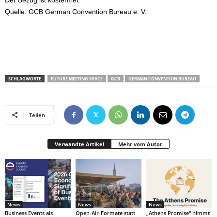
Der Bezug ist kostenfrei.
Quelle: GCB German Convention Bureau e. V.
SCHLAGWORTE
FUTURE MEETING SPACE
GCB
GERMAN CONVENTION BUREAU
Teilen
Verwandte Artikel
Mehr vom Autor
News
News
News
Business Events als
Open-Air-Formate statt
„Athens Promise“ nimmt