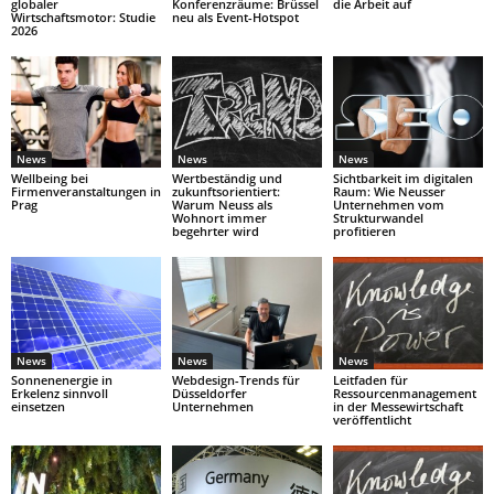
globaler
Konferenzräume: Brüssel
die Arbeit auf
Wirtschaftsmotor: Studie
neu als Event-Hotspot
2026
News
News
News
Wellbeing bei
Wertbeständig und
Sichtbarkeit im digitalen
Firmenveranstaltungen in
zukunftsorientiert:
Raum: Wie Neusser
Prag
Warum Neuss als
Unternehmen vom
Wohnort immer
Strukturwandel
begehrter wird
profitieren
News
News
News
Sonnenenergie in
Webdesign-Trends für
Leitfaden für
Erkelenz sinnvoll
Düsseldorfer
Ressourcenmanagement
einsetzen
Unternehmen
in der Messewirtschaft
veröffentlicht