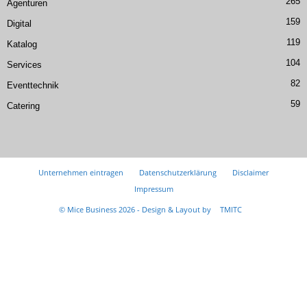
265
Agenturen
159
Digital
119
Katalog
104
Services
82
Eventtechnik
59
Catering
Unternehmen eintragen
Datenschutzerklärung
Disclaimer
Impressum
© Mice Business 2026 - Design & Layout by
TMITC