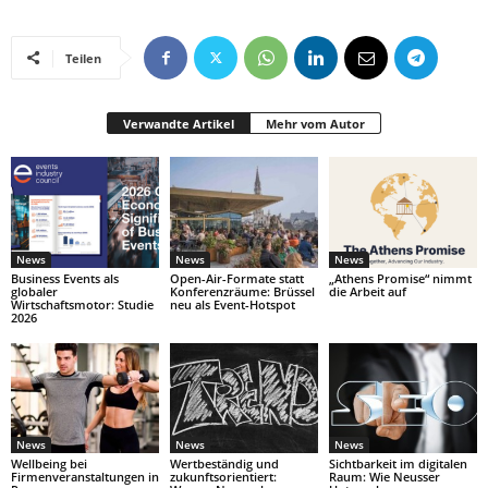
Teilen
Verwandte Artikel
Mehr vom Autor
News
News
News
Business Events als
Open-Air-Formate statt
„Athens Promise“ nimmt
globaler
Konferenzräume: Brüssel
die Arbeit auf
Wirtschaftsmotor: Studie
neu als Event-Hotspot
2026
News
News
News
Wellbeing bei
Wertbeständig und
Sichtbarkeit im digitalen
Firmenveranstaltungen in
zukunftsorientiert:
Raum: Wie Neusser