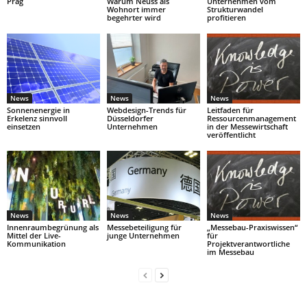
Prag
Warum Neuss als
Unternehmen vom
Wohnort immer
Strukturwandel
begehrter wird
profitieren
News
News
News
Sonnenenergie in
Webdesign-Trends für
Leitfaden für
Erkelenz sinnvoll
Düsseldorfer
Ressourcenmanagement
einsetzen
Unternehmen
in der Messewirtschaft
veröffentlicht
News
News
News
Innenraumbegrünung als
Messebeteiligung für
„Messebau-Praxiswissen“
Mittel der Live-
junge Unternehmen
für
Kommunikation
Projektverantwortliche
im Messebau