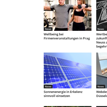
News
News
Wellbeing bei
Wertbe
Firmenveranstaltungen in Prag
zukunf
Neuss 
begehr
News
News
Sonnenenergie in Erkelenz
Webdes
sinnvoll einsetzen
Düssel