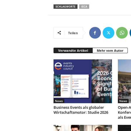
SCHLAGWORTE
IECA
Teilen
Verwandte Artikel
Mehr vom Autor
News
News
Business Events als globaler
Open-A
Wirtschaftsmotor: Studie 2026
Konfer
als Eve