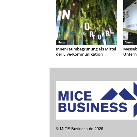
News
News
Innenraumbegrünung als Mittel
Messebe
der Live-Kommunikation
Unter
©
MICE Business de
2026