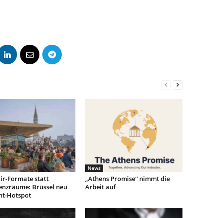
News
ir-Formate statt
„Athens Promise“ nimmt die
enzräume: Brüssel neu
Arbeit auf
nt-Hotspot