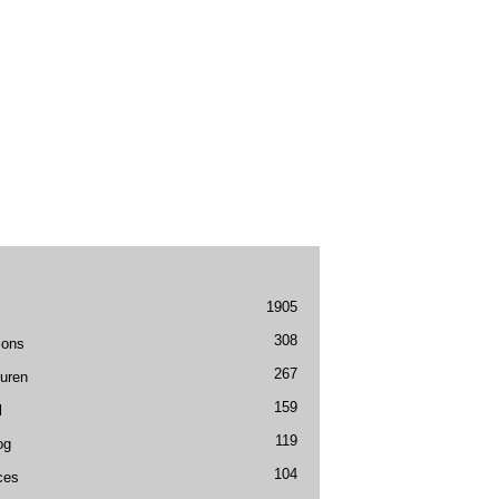
1905
308
ions
267
uren
159
l
119
og
104
ces