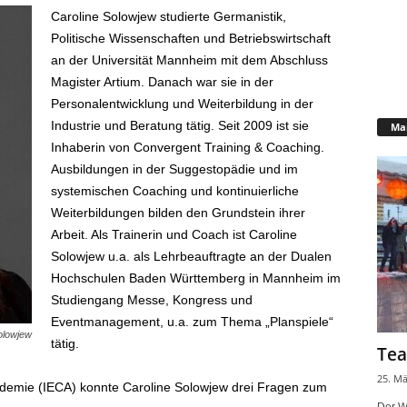
Caroline Solowjew studierte Germanistik,
Politische Wissenschaften und Betriebswirtschaft
an der Universität Mannheim mit dem Abschluss
Magister Artium. Danach war sie in der
Personalentwicklung und Weiterbildung in der
Industrie und Beratung tätig. Seit 2009 ist sie
Mar
Inhaberin von Convergent Training & Coaching.
Ausbildungen in der Suggestopädie und im
systemischen Coaching und kontinuierliche
Weiterbildungen bilden den Grundstein ihrer
Arbeit. Als Trainerin und Coach ist Caroline
Solowjew u.a. als Lehrbeauftragte an der Dualen
Hochschulen Baden Württemberg in Mannheim im
Studiengang Messe, Kongress und
Eventmanagement, u.a. zum Thema „Planspiele“
olowjew
tätig.
Tea
25. Mä
ademie (IECA) konnte Caroline Solowjew drei Fragen zum
Der W