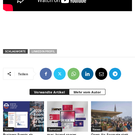
SCHLAGWORTE
LINKEDIN PROFIL
Teilen
Verwandte Artikel
Mehr vom Autor
News
Services
News
Business Events als
mac. brand spaces
Open-Air-Formate statt