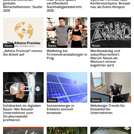
globaler
veröffentlicht
Konferenzräume: Brüssel
Wirtschaftsmotor: Studie
Nachhaltigkeitsbericht
neu als Event-Hotspot
2026
2026
News
News
News
„Athens Promise“ nimmt
Wellbeing bei
Wertbeständig und
die Arbeit auf
Firmenveranstaltungen in
zukunftsorientiert:
Prag
Warum Neuss als
Wohnort immer
begehrter wird
News
News
News
Sichtbarkeit im digitalen
Sonnenenergie in
Webdesign-Trends für
Raum: Wie Neusser
Erkelenz sinnvoll
Düsseldorfer
Unternehmen vom
einsetzen
Unternehmen
Strukturwandel
profitieren