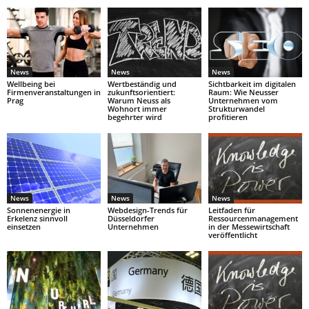
News
News
News
Wellbeing bei
Wertbeständig und
Sichtbarkeit im digitalen
Firmenveranstaltungen in
zukunftsorientiert:
Raum: Wie Neusser
Prag
Warum Neuss als
Unternehmen vom
Wohnort immer
Strukturwandel
begehrter wird
profitieren
News
News
News
Sonnenenergie in
Webdesign-Trends für
Leitfaden für
Erkelenz sinnvoll
Düsseldorfer
Ressourcenmanagement
einsetzen
Unternehmen
in der Messewirtschaft
veröffentlicht