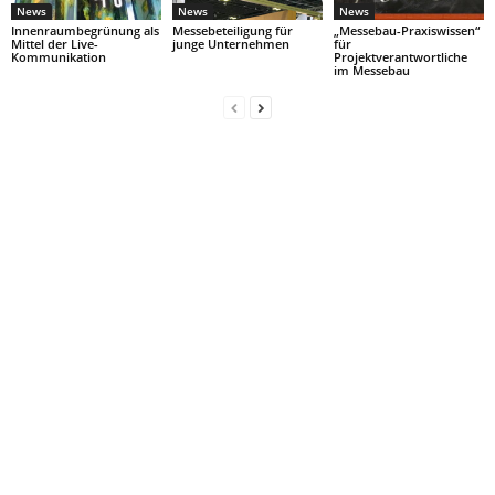
News
News
News
Innenraumbegrünung als
Messebeteiligung für
„Messebau-Praxiswissen“
Mittel der Live-
junge Unternehmen
für
Kommunikation
Projektverantwortliche
im Messebau