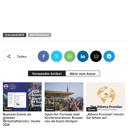
SCHLAGWORTE
MOTORWORLD
Teilen
Verwandte Artikel
Mehr vom Autor
News
News
News
Business Events als
Open-Air-Formate statt
„Athens Promise“ nimmt
globaler
Konferenzräume: Brüssel
die Arbeit auf
Wirtschaftsmotor: Studie
neu als Event-Hotspot
2026