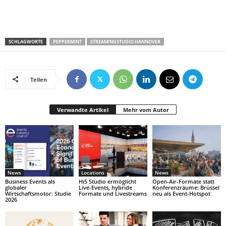
SCHLAGWORTE
PEPPERMINT
STREAMINGSTUDIO HANNOVER
Teilen
Verwandte Artikel
Mehr vom Autor
News
Locations
News
Business Events als
Hi5 Studio ermöglicht
Open-Air-Formate statt
globaler
Live-Events, hybride
Konferenzräume: Brüssel
Wirtschaftsmotor: Studie
Formate und Livestreams
neu als Event-Hotspot
2026