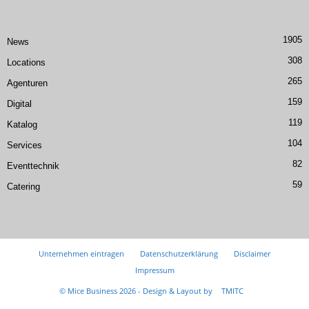
1905
News
308
Locations
265
Agenturen
159
Digital
119
Katalog
104
Services
82
Eventtechnik
59
Catering
Unternehmen eintragen
Datenschutzerklärung
Disclaimer
Impressum
© Mice Business 2026 - Design & Layout by
TMITC