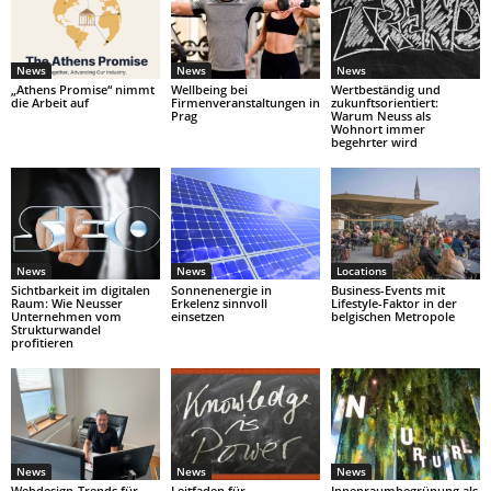
News
News
News
„Athens Promise“ nimmt
Wellbeing bei
Wertbeständig und
die Arbeit auf
Firmenveranstaltungen in
zukunftsorientiert:
Prag
Warum Neuss als
Wohnort immer
begehrter wird
News
News
Locations
Sichtbarkeit im digitalen
Sonnenenergie in
Business-Events mit
Raum: Wie Neusser
Erkelenz sinnvoll
Lifestyle-Faktor in der
Unternehmen vom
einsetzen
belgischen Metropole
Strukturwandel
profitieren
News
News
News
Webdesign-Trends für
Leitfaden für
Innenraumbegrünung als