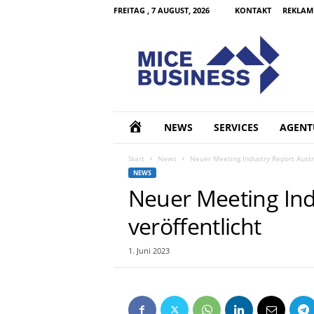
FREITAG , 7 AUGUST, 2026
KONTAKT
REKLAM
M
I
C
E
B
u
s
H
NEWS
SERVICES
AGENT
i
n
O
Start
News
Neuer Meeting Industry Report Austri
e
NEWS
s
M
Neuer Meeting Ind
s
d
veröffentlicht
E
e
1. Juni 2023