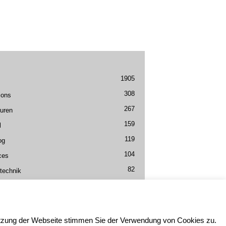
1905
308
ions
267
uren
159
l
119
og
104
ces
82
technik
59
ing
Nutzung der Webseite stimmen Sie der Verwendung von Cookies zu.