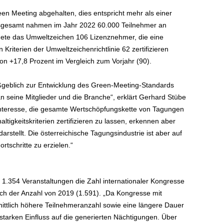
n Meeting abgehalten, dies entspricht mehr als einer
nsgesamt nahmen im Jahr 2022 60.000 Teilnehmer an
nete das Umweltzeichen 106 Lizenznehmer, die eine
Kriterien der Umweltzeichenrichtlinie 62 zertifizieren
n +17,8 Prozent im Vergleich zum Vorjahr (90).
ßgeblich zur Entwicklung des Green-Meeting-Standards
n seine Mitglieder und die Branche“, erklärt Gerhard Stübe
 Interesse, die gesamte Wertschöpfungskette von Tagungen
igkeitskriterien zertifizieren zu lassen, erkennen aber
rstellt. Die österreichische Tagungsindustrie ist aber auf
rtschritte zu erzielen.“
1.354 Veranstaltungen die Zahl internationaler Kongresse
ch der Anzahl von 2019 (1.591). „Da Kongresse mit
nittlich höhere Teilnehmeranzahl sowie eine längere Dauer
tarken Einfluss auf die generierten Nächtigungen. Über