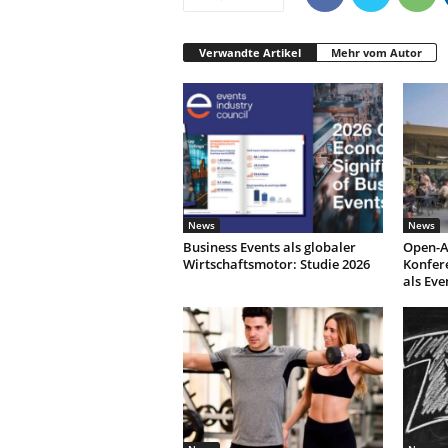
Verwandte Artikel
Mehr vom Autor
News
News
Business Events als globaler
Open-A
Wirtschaftsmotor: Studie 2026
Konfer
als Eve