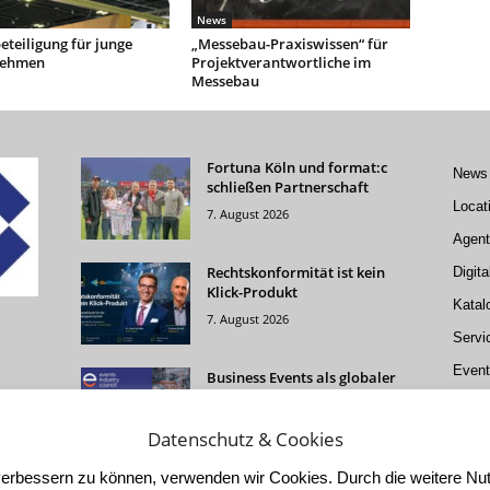
News
teiligung für junge
„Messebau-Praxiswissen“ für
nehmen
Projektverantwortliche im
Messebau
Fortuna Köln und format:c
News
schließen Partnerschaft
Locat
7. August 2026
Agent
Rechtskonformität ist kein
Digita
Klick-Produkt
Katal
7. August 2026
Servi
Event
Business Events als globaler
Wirtschaftsmotor: Studie
Cater
2026
Datenschutz & Cookies
5. August 2026
d verbessern zu können, verwenden wir Cookies. Durch die weitere 