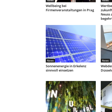
News
News
Wellbeing bei
Wertbe
Firmenveranstaltungen in Prag
zukunf
Neuss 
begehr
News
News
Sonnenenergie in Erkelenz
Webdes
sinnvoll einsetzen
Düssel