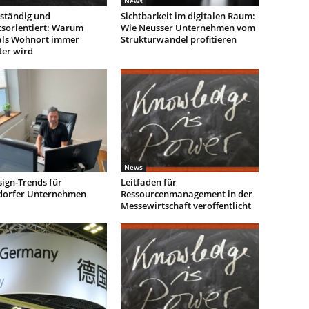
News
ständig und
Sichtbarkeit im digitalen Raum:
tsorientiert: Warum
Wie Neusser Unternehmen vom
als Wohnort immer
Strukturwandel profitieren
ter wird
News
ign-Trends für
Leitfaden für
dorfer Unternehmen
Ressourcenmanagement in der
Messewirtschaft veröffentlicht