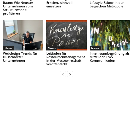
Raum: Wie Neusser
Erkelenz sinnvoll
Lifestyle-Faktor in der
Unternehmen vom
einsetzen
belgischen Metropole
Strukturwandel
profitieren
News
News
News
Webdesign-Trends für
Leitfaden für
Innenraumbegrünung als
Düsseldorfer
Ressourcenmanagement
Mittel der Live-
Unternehmen
in der Messewirtschaft
Kommunikation
veröffentlicht