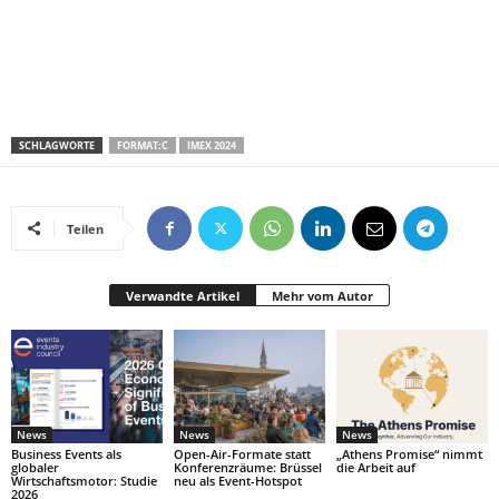
SCHLAGWORTE
FORMAT:C
IMEX 2024
Teilen
Verwandte Artikel
Mehr vom Autor
News
News
News
Business Events als
Open-Air-Formate statt
„Athens Promise“ nimmt
globaler
Konferenzräume: Brüssel
die Arbeit auf
Wirtschaftsmotor: Studie
neu als Event-Hotspot
2026