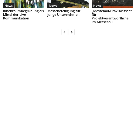
News
News
News
Innenraumbegrünung als
Messebeteiligung für
„Messebau-Praxiswissen“
Mittel der Live-
junge Unternehmen
für
Kommunikation
Projektverantwortliche
im Messebau