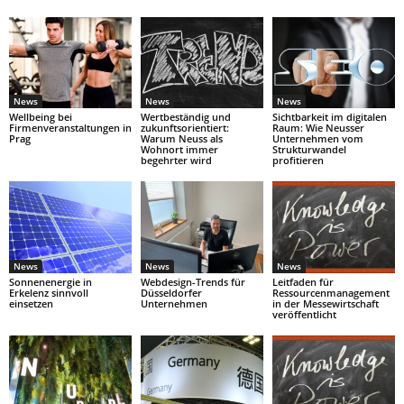
News
News
News
Wellbeing bei
Wertbeständig und
Sichtbarkeit im digitalen
Firmenveranstaltungen in
zukunftsorientiert:
Raum: Wie Neusser
Prag
Warum Neuss als
Unternehmen vom
Wohnort immer
Strukturwandel
begehrter wird
profitieren
News
News
News
Sonnenenergie in
Webdesign-Trends für
Leitfaden für
Erkelenz sinnvoll
Düsseldorfer
Ressourcenmanagement
einsetzen
Unternehmen
in der Messewirtschaft
veröffentlicht