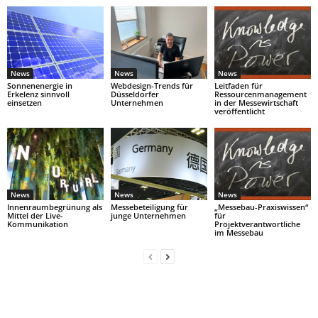
News
News
News
Sonnenenergie in
Webdesign-Trends für
Leitfaden für
Erkelenz sinnvoll
Düsseldorfer
Ressourcenmanagement
einsetzen
Unternehmen
in der Messewirtschaft
veröffentlicht
News
News
News
Innenraumbegrünung als
Messebeteiligung für
„Messebau-Praxiswissen“
Mittel der Live-
junge Unternehmen
für
Kommunikation
Projektverantwortliche
im Messebau