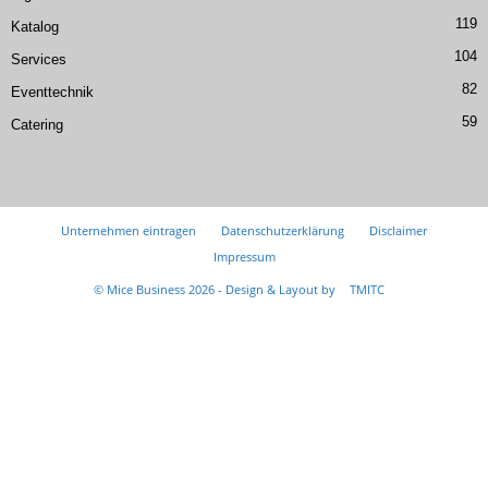
119
Katalog
104
Services
82
Eventtechnik
59
Catering
Unternehmen eintragen
Datenschutzerklärung
Disclaimer
Impressum
© Mice Business 2026 - Design & Layout by
TMITC