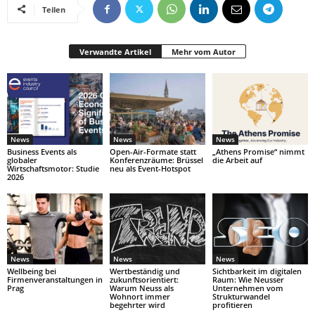
Teilen
Verwandte Artikel
Mehr vom Autor
News
News
News
Business Events als
Open-Air-Formate statt
„Athens Promise“ nimmt
globaler
Konferenzräume: Brüssel
die Arbeit auf
Wirtschaftsmotor: Studie
neu als Event-Hotspot
2026
News
News
News
Wellbeing bei
Wertbeständig und
Sichtbarkeit im digitalen
Firmenveranstaltungen in
zukunftsorientiert:
Raum: Wie Neusser
Prag
Warum Neuss als
Unternehmen vom
Wohnort immer
Strukturwandel
begehrter wird
profitieren