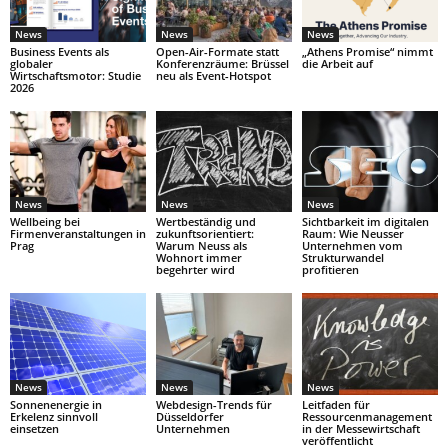
News
News
News
Business Events als
Open-Air-Formate statt
„Athens Promise“ nimmt
globaler
Konferenzräume: Brüssel
die Arbeit auf
Wirtschaftsmotor: Studie
neu als Event-Hotspot
2026
News
News
News
Wellbeing bei
Wertbeständig und
Sichtbarkeit im digitalen
Firmenveranstaltungen in
zukunftsorientiert:
Raum: Wie Neusser
Prag
Warum Neuss als
Unternehmen vom
Wohnort immer
Strukturwandel
begehrter wird
profitieren
News
News
News
Sonnenenergie in
Webdesign-Trends für
Leitfaden für
Erkelenz sinnvoll
Düsseldorfer
Ressourcenmanagement
einsetzen
Unternehmen
in der Messewirtschaft
veröffentlicht