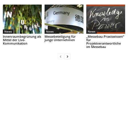
News
News
News
Innenraumbegrünung als
Messebeteiligung für
„Messebau-Praxiswissen“
Mittel der Live-
junge Unternehmen
für
Kommunikation
Projektverantwortliche
im Messebau