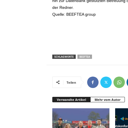
hin zur Datenbank gestützten Betreuung du
der Redner.
Quelle: BEEFTEA group
SCHLAGWORTE
BEEFTEA
Teilen
Verwandte Artikel
Mehr vom Autor