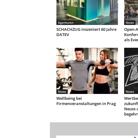
Agenturen
News
SCHACHZUG inszeniert 60 Jahre
Open-A
DATEV
Konfer
als Eve
News
News
Wellbeing bei
Wertbe
Firmenveranstaltungen in Prag
zukunf
Neuss 
begehr