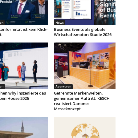
en
News
onformität ist kein Klick-
Business Events als globaler
t
Wirtschaftsmotor: Studie 2026
en
Agenturen
hen why inszenierte das
Getrennte Markenwelten,
pen House 2026
gemeinsamer Auftritt: KESCH
realisiert Danones
Messekonzept