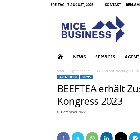
FREITAG , 7 AUGUST, 2026
KONTAKT
REKLAM
M
I
C
E
B
u
s
H
NEWS
SERVICES
AGENT
i
n
O
Start
Agenturen
BEEFTEA erhält Zuschlag für ITB
e
AGENTUREN
NEWS
s
M
BEEFTEA erhält Zus
s
d
Kongress 2023
E
e
6. Dezember 2022