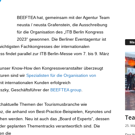
BEEFTEA hat, gemeinsam mit der Agentur Team
neusta / neusta Grafenstein, die Ausschreibung
für die Organisation des „ITB Berlin Kongress
2023“ gewonnen. Die Berliner Eventagentur ist
Mar
wichtigsten Fachkongresses der internationalen
ss findet parallel zur ITB Berlin-Messe vom 7. bis 9. März
d unser Know-How den Kongressveranstalter überzeugt
turen sind wir
Spezialisten für die Organisation von
t internationalen Kunden erfolgreich
szky, Geschäftsführer der
BEEFTEA group
.
ochaktuelle Themen der Tourismusbranche wie
z, die anhand von Best-Practice-Beispielen, Keynotes und
Tea
hen werden. Neu ist auch das „Board of Experts“, dessen
25. Mä
 der geplanten Thementracks verantwortlich sind. Die
en die
Der W