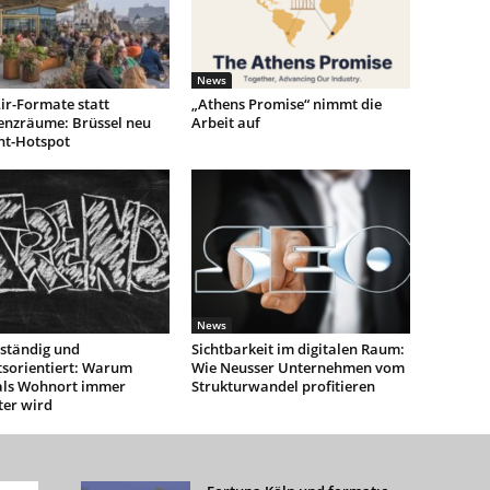
News
ir-Formate statt
„Athens Promise“ nimmt die
enzräume: Brüssel neu
Arbeit auf
nt-Hotspot
News
ständig und
Sichtbarkeit im digitalen Raum:
tsorientiert: Warum
Wie Neusser Unternehmen vom
als Wohnort immer
Strukturwandel profitieren
ter wird