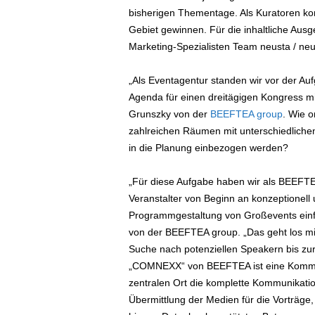
bisherigen Thementage. Als Kuratoren kon
Gebiet gewinnen. Für die inhaltliche Aus
Marketing-Spezialisten Team neusta / neus
„Als Eventagentur standen wir vor der Auf
Agenda für einen dreitägigen Kongress mi
Grunszky von der
BEEFTEA group
. Wie o
zahlreichen Räumen mit unterschiedlichen
in die Planung einbezogen werden?
„Für diese Aufgabe haben wir als BEEF
Veranstalter von Beginn an konzeptionell
Programmgestaltung von Großevents einfa
von der BEEFTEA group. „Das geht los m
Suche nach potenziellen Speakern bis zu
„COMNEXX“ von BEEFTEA ist eine Kommuni
zentralen Ort die komplette Kommunikatio
Übermittlung der Medien für die Vorträge