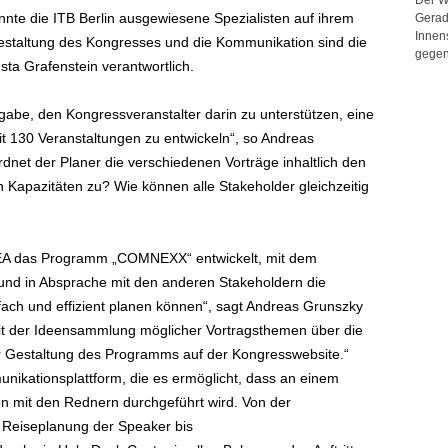
nte die ITB Berlin ausgewiesene Spezialisten auf ihrem
Gerad
Innen
gestaltung des Kongresses und die Kommunikation sind die
gegen
ta Grafenstein verantwortlich.
gabe, den Kongressveranstalter darin zu unterstützen, eine
t 130 Veranstaltungen zu entwickeln“, so Andreas
rdnet der Planer die verschiedenen Vorträge inhaltlich den
 Kapazitäten zu? Wie können alle Stakeholder gleichzeitig
TEA das Programm „COMNEXX“ entwickelt, mit dem
 und in Absprache mit den anderen Stakeholdern die
ch und effizient planen können“, sagt Andreas Grunszky
it der Ideensammlung möglicher Vortragsthemen über die
r Gestaltung des Programms auf der Kongresswebsite.“
kationsplattform, die es ermöglicht, dass an einem
n mit den Rednern durchgeführt wird. Von der
, Reiseplanung der Speaker bis