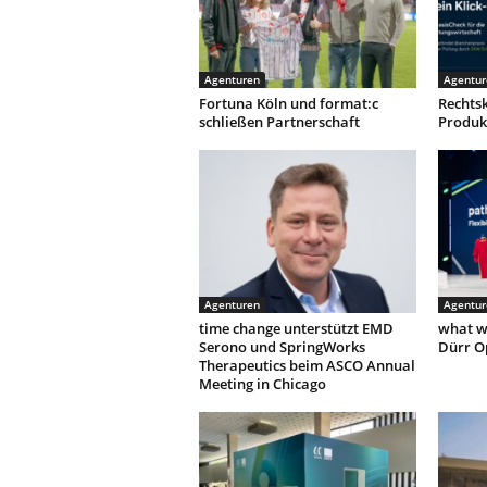
Agenturen
Agentur
Fortuna Köln und format:c
Rechtsk
schließen Partnerschaft
Produk
Agenturen
Agentur
time change unterstützt EMD
what w
Serono und SpringWorks
Dürr O
Therapeutics beim ASCO Annual
Meeting in Chicago