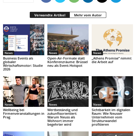
Verwandte Artikel
Mehr vom Autor
News
News
News
Business Events als
Open-Air-Formate statt
„Athens Promise“ nimmt
globaler
Konferenzräume: Brüssel
die Arbeit auf
Wirtschaftsmotor: Studie
neu als Event-Hotspot
2026
News
News
News
Wellbeing bei
Wertbeständig und
Sichtbarkeit im digitalen
Firmenveranstaltungen in
zukunftsorientiert:
Raum: Wie Neusser
Prag
Warum Neuss als
Unternehmen vom
Wohnort immer
Strukturwandel
begehrter wird
profitieren