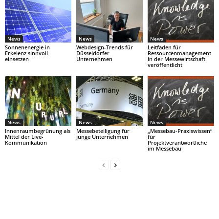
News
News
News
Sonnenenergie in
Webdesign-Trends für
Leitfaden für
Erkelenz sinnvoll
Düsseldorfer
Ressourcenmanagement
einsetzen
Unternehmen
in der Messewirtschaft
veröffentlicht
News
News
News
Innenraumbegrünung als
Messebeteiligung für
„Messebau-Praxiswissen“
Mittel der Live-
junge Unternehmen
für
Kommunikation
Projektverantwortliche
im Messebau