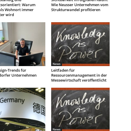
tsorientiert: Warum
Wie Neusser Unternehmen vom
als Wohnort immer
Strukturwandel profitieren
ter wird
News
ign-Trends für
Leitfaden für
dorfer Unternehmen
Ressourcenmanagement in der
Messewirtschaft veröffentlicht
News