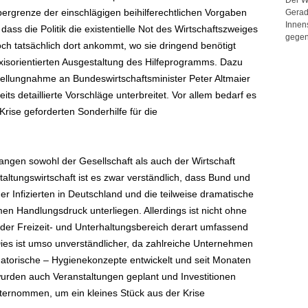
rgrenze der einschlägigen beihilferechtlichen Vorgaben
Gerad
Innen
, dass die Politik die existentielle Not des Wirtschaftszweiges
gegen
doch tatsächlich dort ankommt, wo sie dringend benötigt
axisorientierten Ausgestaltung des Hilfeprogramms. Dazu
tellungnahme an Bundeswirtschaftsminister Peter Altmaier
ts detaillierte Vorschläge unterbreitet. Vor allem bedarf es
rise geforderten Sonderhilfe für die
gen sowohl der Gesellschaft als auch der Wirtschaft
taltungswirtschaft ist es zwar verständlich, dass Bund und
er Infizierten in Deutschland und die teilweise dramatische
n Handlungsdruck unterliegen. Allerdings ist nicht ohne
 der Freizeit- und Unterhaltungsbereich derart umfassend
ies ist umso unverständlicher, da zahlreiche Unternehmen
igatorische – Hygienekonzepte entwickelt und seit Monaten
urden auch Veranstaltungen geplant und Investitionen
ternommen, um ein kleines Stück aus der Krise