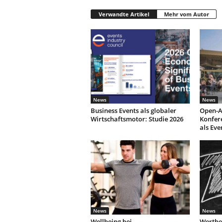
Verwandte Artikel
Mehr vom Autor
News
News
Business Events als globaler
Open-A
Wirtschaftsmotor: Studie 2026
Konfer
als Eve
News
News
Wellbeing bei
Wertbe