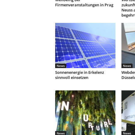
Firmenveranstaltungen in Prag
zukunf
Neuss 
begehr
News
News
Sonnenenergie in Erkelenz
Webdes
sinnvoll einsetzen
Düssel
News
News