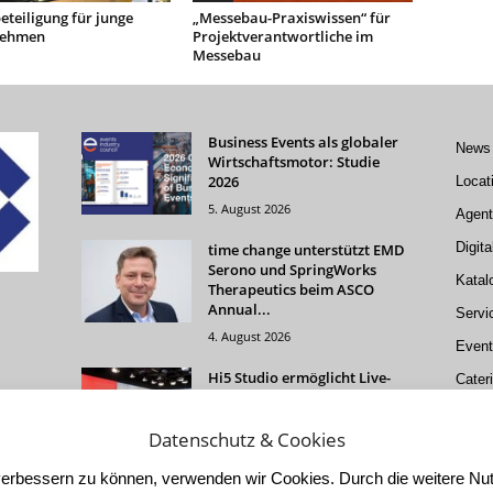
teiligung für junge
„Messebau-Praxiswissen“ für
nehmen
Projektverantwortliche im
Messebau
Business Events als globaler
News
Wirtschaftsmotor: Studie
2026
Locat
5. August 2026
Agent
Digita
time change unterstützt EMD
Serono und SpringWorks
Katal
Therapeutics beim ASCO
Annual...
Servi
4. August 2026
Event
Hi5 Studio ermöglicht Live-
Cater
Events, hybride Formate und
Livestreams
Datenschutz & Cookies
4. August 2026
d verbessern zu können, verwenden wir Cookies. Durch die weitere 