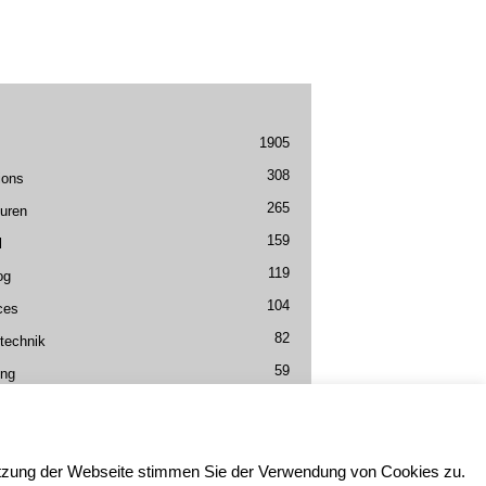
1905
308
ions
265
uren
159
l
119
og
104
ces
82
technik
59
ing
Nutzung der Webseite stimmen Sie der Verwendung von Cookies zu.