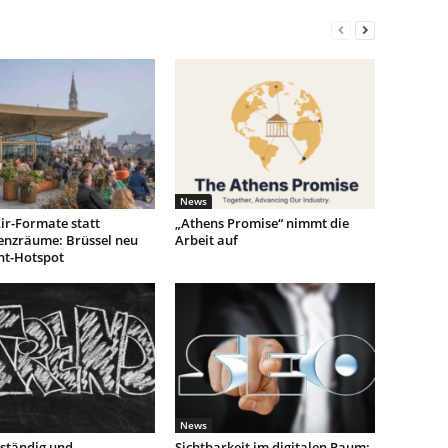
News
ir-Formate statt
„Athens Promise“ nimmt die
enzräume: Brüssel neu
Arbeit auf
nt-Hotspot
News
ständig und
Sichtbarkeit im digitalen Raum: