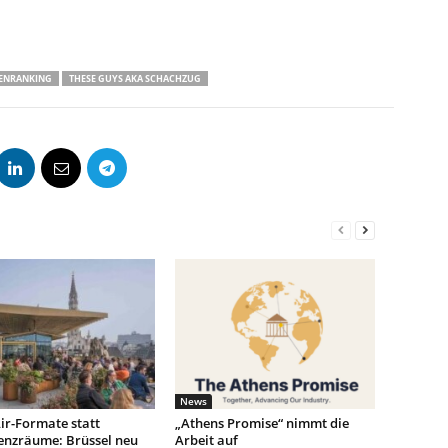
ENRANKING
THESE GUYS AKA SCHACHZUG
News
ir-Formate statt
„Athens Promise“ nimmt die
enzräume: Brüssel neu
Arbeit auf