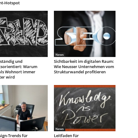
nt-Hotspot
News
ständig und
Sichtbarkeit im digitalen Raum:
tsorientiert: Warum
Wie Neusser Unternehmen vom
als Wohnort immer
Strukturwandel profitieren
ter wird
News
ign-Trends für
Leitfaden für