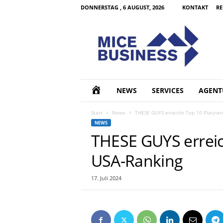
DONNERSTAG , 6 AUGUST, 2026
KONTAKT
RE
M
I
C
E
B
u
s
H
NEWS
SERVICES
AGENT
i
n
O
Start
News
THESE GUYS erreicht Top 10 Platzier
e
NEWS
s
M
THESE GUYS erreic
s
d
USA-Ranking
E
e
17. Juli 2024