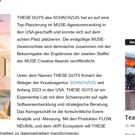
THESE GUYS aka SCHACHZUG hat es auf eine
Top-Platzierung im MUSE-Agenturenranking in
den USA geschafft und konnte sich auf dem
achten Platz platzieren. Die endgültige MUSE-
Mar
Gewinnerliste wird demnächst zusammen mit der
Bekanntgabe der Ergebnisse der zweiten Staffel
der MUSE Creative Awards veröffentlicht.
Unter dem Namen THESE GUYS firmiert der
Ableger der Kreativagentur
SCHACHZUG
seit
Anfang 2023 in den USA. THESE GUYS ist ein
Experiential Lab mit dem Schwerpunkt auf agile
Softwareentwicklung und strategische Beratung.
Das Kerngeschäft ist die fortschrittliche Event-
Tea
Analytik und -Messung. Mit den Produkten FLOW,
25. Mä
NEURAL und dem xKPI Ecosystem will THESE
ieben zu datengetrieben transformieren.
Der W