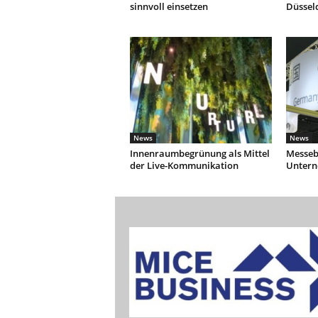
sinnvoll einsetzen
Düssel
News
News
Innenraumbegrünung als Mittel
Messebe
der Live-Kommunikation
Unter