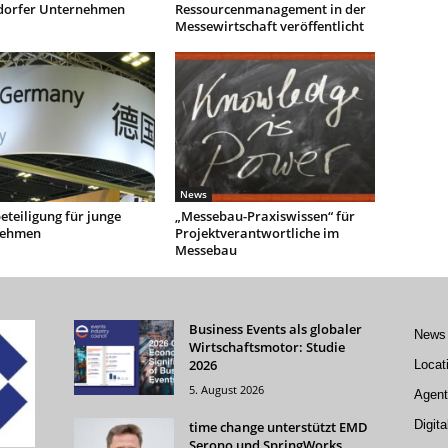
dorfer Unternehmen
Ressourcenmanagement in der
Messewirtschaft veröffentlicht
News
teiligung für junge
„Messebau-Praxiswissen“ für
nehmen
Projektverantwortliche im
Messebau
Business Events als globaler
News
Wirtschaftsmotor: Studie
2026
Locat
5. August 2026
Agent
Digita
time change unterstützt EMD
Serono und SpringWorks