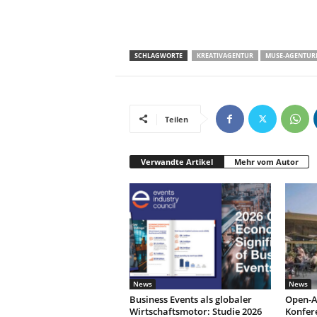
SCHLAGWORTE
KREATIVAGENTUR
MUSE-AGENTUR
Teilen
Verwandte Artikel
Mehr vom Autor
News
News
Business Events als globaler
Open-A
Wirtschaftsmotor: Studie 2026
Konfer