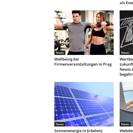
als Eve
News
News
Wellbeing bei
Wertbe
Firmenveranstaltungen in Prag
zukunf
Neuss 
begehr
News
News
Sonnenenergie in Erkelenz
Webdes