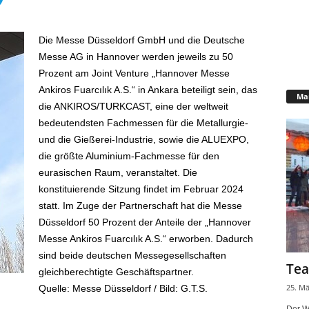
Die Messe Düsseldorf GmbH und die Deutsche
Messe AG in Hannover werden jeweils zu 50
Prozent am Joint Venture „Hannover Messe
Ankiros Fuarcılık A.S.“ in Ankara beteiligt sein, das
Mar
die ANKIROS/TURKCAST, eine der weltweit
bedeutendsten Fachmessen für die Metallurgie-
und die Gießerei-Industrie, sowie die ALUEXPO,
die größte Aluminium-Fachmesse für den
eurasischen Raum, veranstaltet. Die
konstituierende Sitzung findet im Februar 2024
statt. Im Zuge der Partnerschaft hat die Messe
Düsseldorf 50 Prozent der Anteile der „Hannover
Messe Ankiros Fuarcılık A.S.“ erworben. Dadurch
sind beide deutschen Messegesellschaften
Tea
gleichberechtigte Geschäftspartner.
25. Mä
Quelle: Messe Düsseldorf / Bild: G.T.S.
Der W