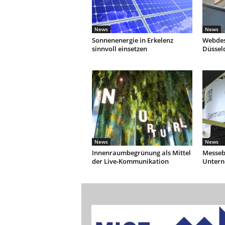
News
News
Sonnenenergie in Erkelenz
Webdes
sinnvoll einsetzen
Düssel
News
News
Innenraumbegrünung als Mittel
Messebe
der Live-Kommunikation
Unter