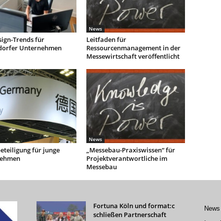
News
ign-Trends für
Leitfaden für
dorfer Unternehmen
Ressourcenmanagement in der
Messewirtschaft veröffentlicht
News
teiligung für junge
„Messebau-Praxiswissen“ für
nehmen
Projektverantwortliche im
Messebau
Fortuna Köln und format:c
News
schließen Partnerschaft