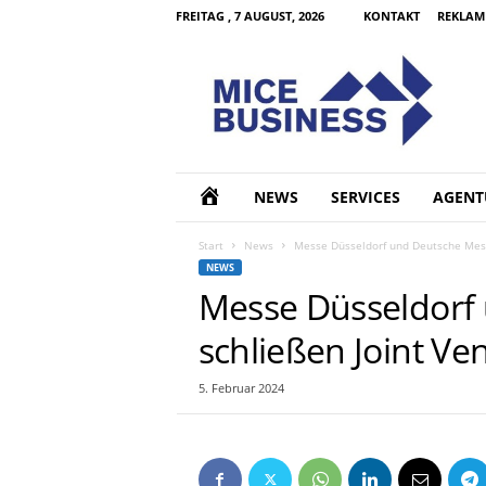
FREITAG , 7 AUGUST, 2026
KONTAKT
REKLAM
M
I
C
E
B
u
s
H
NEWS
SERVICES
AGENT
i
n
O
Start
News
Messe Düsseldorf und Deutsche Messe
e
NEWS
s
M
Messe Düsseldorf
s
d
schließen Joint Ve
E
e
5. Februar 2024