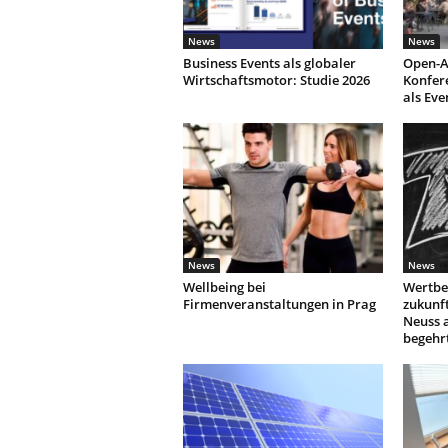
News
News
Business Events als globaler
Open-A
Wirtschaftsmotor: Studie 2026
Konfer
als Eve
News
News
Wellbeing bei
Wertbe
Firmenveranstaltungen in Prag
zukunf
Neuss 
begehr