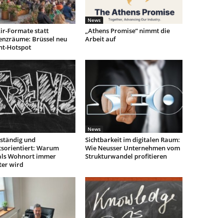
News
ir-Formate statt
„Athens Promise“ nimmt die
enzräume: Brüssel neu
Arbeit auf
nt-Hotspot
News
ständig und
Sichtbarkeit im digitalen Raum:
tsorientiert: Warum
Wie Neusser Unternehmen vom
als Wohnort immer
Strukturwandel profitieren
ter wird