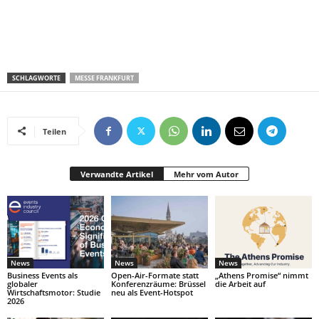
SCHLAGWORTE
MESSE FRANKFURT
Teilen
Verwandte Artikel
Mehr vom Autor
News
News
News
Business Events als
Open-Air-Formate statt
„Athens Promise“ nimmt
globaler
Konferenzräume: Brüssel
die Arbeit auf
Wirtschaftsmotor: Studie
neu als Event-Hotspot
2026