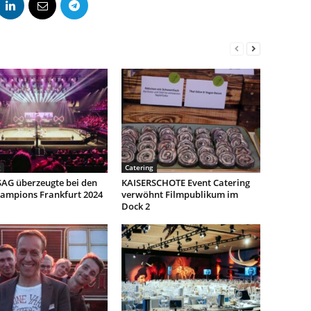
g
Catering
SAG überzeugte bei den
KAISERSCHOTE Event Catering
ampions Frankfurt 2024
verwöhnt Filmpublikum im
Dock 2