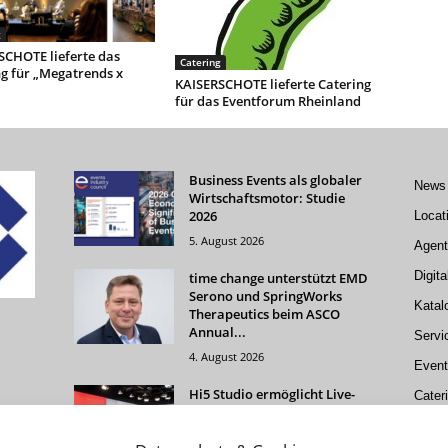
g
SCHOTE lieferte das
Catering
g für „Megatrends x
KAISERSCHOTE lieferte Catering
für das Eventforum Rheinland
Business Events als globaler
News
Wirtschaftsmotor: Studie
2026
Locat
5. August 2026
Agent
Digita
time change unterstützt EMD
Serono und SpringWorks
Katal
Therapeutics beim ASCO
Annual...
Servi
4. August 2026
Event
Hi5 Studio ermöglicht Live-
Cater
Events, hybride Formate und
Livestreams