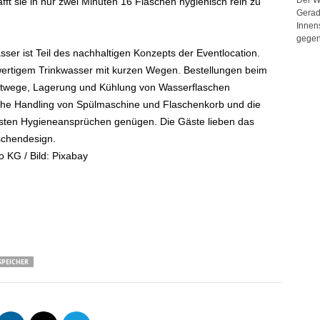
ft sie in nur zwei Minuten 16 Flaschen hygienisch rein zu
Gerad
Innen
gegen
er ist Teil des nachhaltigen Konzepts der Eventlocation.
hwertigem Trinkwasser mit kurzen Wegen. Bestellungen beim
ortwege, Lagerung und Kühlung von Wasserflaschen
ache Handling von Spülmaschine und Flaschenkorb und die
hsten Hygieneansprüchen genügen. Die Gäste lieben das
schendesign.
KG / Bild: Pixabay
SPEICHER