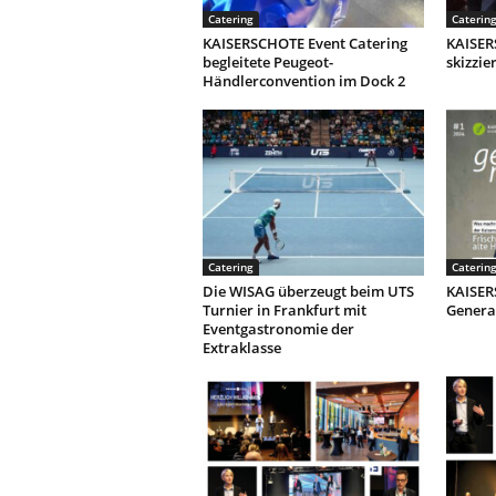
Catering
Caterin
KAISERSCHOTE Event Catering
KAISER
begleitete Peugeot-
skizzie
Händlerconvention im Dock 2
Catering
Caterin
Die WISAG überzeugt beim UTS
KAISER
Turnier in Frankfurt mit
Genera
Eventgastronomie der
Extraklasse