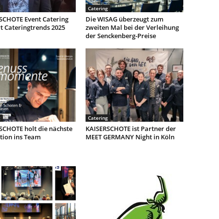
g
Catering
SCHOTE Event Catering
Die WISAG überzeugt zum
rt Cateringtrends 2025
zweiten Mal bei der Verleihung
der Senckenberg-Preise
g
Catering
SCHOTE holt die nächste
KAISERSCHOTE ist Partner der
tion ins Team
MEET GERMANY Night in Köln