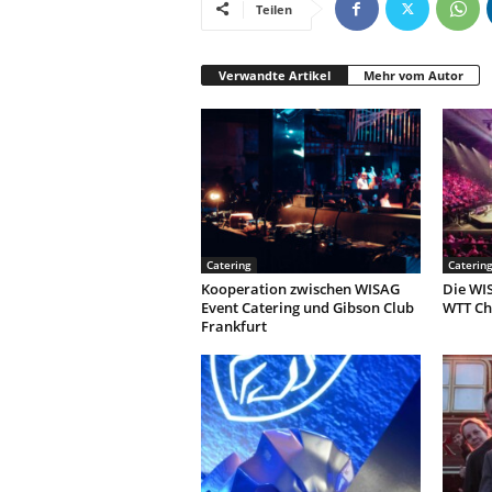
Teilen
Verwandte Artikel
Mehr vom Autor
Catering
Caterin
Kooperation zwischen WISAG
Die WI
Event Catering und Gibson Club
WTT Ch
Frankfurt