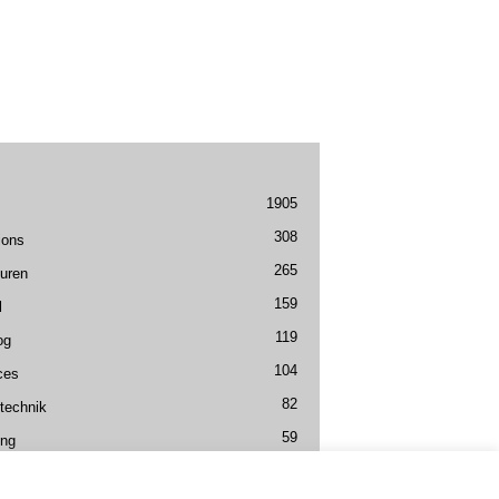
1905
308
ions
265
uren
159
l
119
og
104
ces
82
technik
59
ing