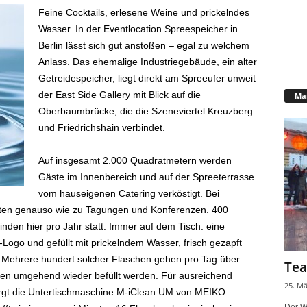
Feine Cocktails, erlesene Weine und prickelndes
Wasser. In der Eventlocation Spreespeicher in
Berlin lässt sich gut anstoßen – egal zu welchem
Anlass. Das ehemalige Industriegebäude, ein alter
Getreidespeicher, liegt direkt am Spreeufer unweit
der East Side Gallery mit Blick auf die
Mar
Oberbaumbrücke, die die Szeneviertel Kreuzberg
und Friedrichshain verbindet.
Auf insgesamt 2.000 Quadratmetern werden
Gäste im Innenbereich und auf der Spreeterrasse
vom hauseigenen Catering verköstigt. Bei
ten genauso wie zu Tagungen und Konferenzen. 400
nden hier pro Jahr statt. Immer auf dem Tisch: eine
ogo und gefüllt mit prickelndem Wasser, frisch gezapft
Mehrere hundert solcher Flaschen gehen pro Tag über
Tea
en umgehend wieder befüllt werden. Für ausreichend
25. Mä
rgt die Untertischmaschine M-iClean UM von MEIKO.
Der W