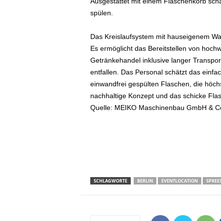
Ausgestattet mit einem Flaschenkorb schaf
spülen.
Das Kreislaufsystem mit hauseigenem Wass
Es ermöglicht das Bereitstellen von hoc
Getränkehandel inklusive langer Transp
entfallen. Das Personal schätzt das einf
einwandfrei gespülten Flaschen, die höc
nachhaltige Konzept und das schicke Fla
Quelle: MEIKO Maschinenbau GmbH & Co 
SCHLAGWORTE
BERLIN
EVENTLOCATION
SPREE