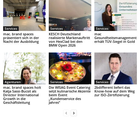
Services
Services
Services
mac. brand spaces
KESCH Deutschland
mac
präsentiert sich in der
realisierte Markenauftritt
Gesundheitsmanagement
Nacht der Ausbildung
von HexClad bei den
erhält TÜV-Siegel in Gold
BMW Open 2026
Agenturen
Services
Services
mac. brand spaces holt
Die WISAG Event Catering
2bdifferent liefert das
Katja Sassi-Bucsit als
setzt kulinarische Akzente
Know-how auf dem Weg
Director International
beim Event
zur ISO-Zertifizierung
Growth in die
„Kundenservice des
Geschäftsleitung
Jahres“