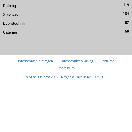
119
Katalog
104
Services
82
Eventtechnik
59
Catering
Unternehmen eintragen
Datenschutzerklärung
Disclaimer
Impressum
© Mice Business 2026 - Design & Layout by
TMITC