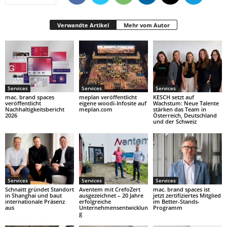
Verwandte Artikel
Mehr vom Autor
Services
Services
Services
mac. brand spaces
meplan veröffentlicht
KESCH setzt auf
veröffentlicht
eigene woodï-Infosite auf
Wachstum: Neue Talente
Nachhaltigkeitsbericht
meplan.com
stärken das Team in
2026
Österreich, Deutschland
und der Schweiz
Services
Services
Services
Schnaitt gründet Standort
Aventem mit CrefoZert
mac. brand spaces ist
in Shanghai und baut
ausgezeichnet – 20 Jahre
jetzt zertifiziertes Mitglied
internationale Präsenz
erfolgreiche
im Better-Stands-
aus
Unternehmensentwicklun
Programm
g