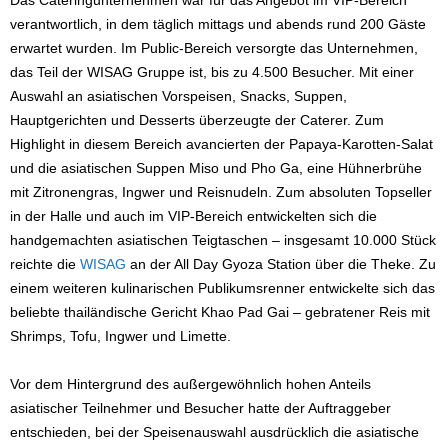
Das Cateringunternehmen war für das Angebot im VIP-Bereich
verantwortlich, in dem täglich mittags und abends rund 200 Gäste
erwartet wurden. Im Public-Bereich versorgte das Unternehmen,
das Teil der WISAG Gruppe ist, bis zu 4.500 Besucher. Mit einer
Auswahl an asiatischen Vorspeisen, Snacks, Suppen,
Hauptgerichten und Desserts überzeugte der Caterer. Zum
Highlight in diesem Bereich avancierten der Papaya-Karotten-Salat
und die asiatischen Suppen Miso und Pho Ga, eine Hühnerbrühe
mit Zitronengras, Ingwer und Reisnudeln. Zum absoluten Topseller
in der Halle und auch im VIP-Bereich entwickelten sich die
handgemachten asiatischen Teigtaschen – insgesamt 10.000 Stück
reichte die
WISAG
an der All Day Gyoza Station über die Theke. Zu
einem weiteren kulinarischen Publikumsrenner entwickelte sich das
beliebte thailändische Gericht Khao Pad Gai – gebratener Reis mit
Shrimps, Tofu, Ingwer und Limette.
Vor dem Hintergrund des außergewöhnlich hohen Anteils
asiatischer Teilnehmer und Besucher hatte der Auftraggeber
entschieden, bei der Speisenauswahl ausdrücklich die asiatische