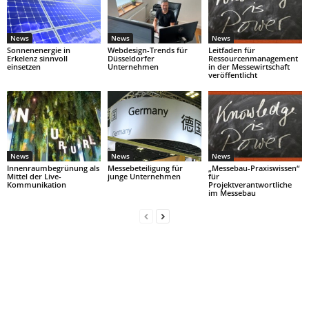
News
News
News
Sonnenenergie in
Webdesign-Trends für
Leitfaden für
Erkelenz sinnvoll
Düsseldorfer
Ressourcenmanagement
einsetzen
Unternehmen
in der Messewirtschaft
veröffentlicht
News
News
News
Innenraumbegrünung als
Messebeteiligung für
„Messebau-Praxiswissen“
Mittel der Live-
junge Unternehmen
für
Kommunikation
Projektverantwortliche
im Messebau