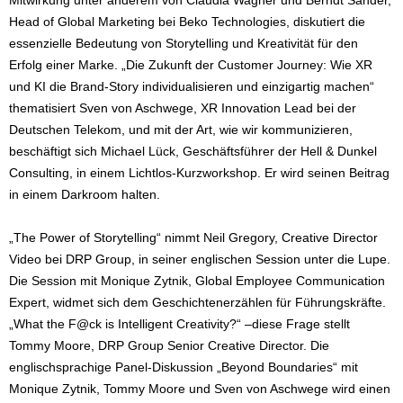
Mitwirkung unter anderem von Claudia Wagner und Berndt Sander,
Head of Global Marketing bei Beko Technologies, diskutiert die
essenzielle Bedeutung von Storytelling und Kreativität für den
Erfolg einer Marke. „Die Zukunft der Customer Journey: Wie XR
und KI die Brand-Story individualisieren und einzigartig machen“
thematisiert Sven von Aschwege, XR Innovation Lead bei der
Deutschen Telekom, und mit der Art, wie wir kommunizieren,
beschäftigt sich Michael Lück, Geschäftsführer der Hell & Dunkel
Consulting, in einem Lichtlos-Kurzworkshop. Er wird seinen Beitrag
in einem Darkroom halten.
„The Power of Storytelling“ nimmt Neil Gregory, Creative Director
Video bei DRP Group, in seiner englischen Session unter die Lupe.
Die Session mit Monique Zytnik, Global Employee Communication
Expert, widmet sich dem Geschichtenerzählen für Führungskräfte.
„What the F@ck is Intelligent Creativity?“ –diese Frage stellt
Tommy Moore, DRP Group Senior Creative Director. Die
englischsprachige Panel-Diskussion „Beyond Boundaries“ mit
Monique Zytnik, Tommy Moore und Sven von Aschwege wird einen