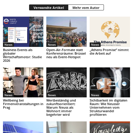
Verwandte Artikel
Mehr vom Autor
News
News
News
Business Events als
Open-Air-Formate statt
„Athens Promise“ nimmt
globaler
Konferenzräume: Brüssel
die Arbeit auf
Wirtschaftsmotor: Studie
neu als Event-Hotspot
2026
News
News
News
Wellbeing bei
Wertbeständig und
Sichtbarkeit im digitalen
Firmenveranstaltungen in
zukunftsorientiert:
Raum: Wie Neusser
Prag
Warum Neuss als
Unternehmen vom
Wohnort immer
Strukturwandel
begehrter wird
profitieren