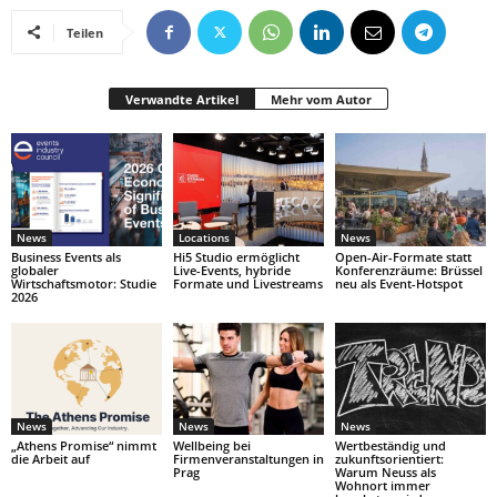
Teilen
Verwandte Artikel
Mehr vom Autor
News
Locations
News
Business Events als
Hi5 Studio ermöglicht
Open-Air-Formate statt
globaler
Live-Events, hybride
Konferenzräume: Brüssel
Wirtschaftsmotor: Studie
Formate und Livestreams
neu als Event-Hotspot
2026
News
News
News
„Athens Promise“ nimmt
Wellbeing bei
Wertbeständig und
die Arbeit auf
Firmenveranstaltungen in
zukunftsorientiert:
Prag
Warum Neuss als
Wohnort immer