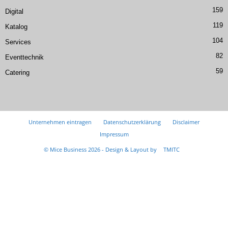
159
Digital
119
Katalog
104
Services
82
Eventtechnik
59
Catering
Unternehmen eintragen
Datenschutzerklärung
Disclaimer
Impressum
© Mice Business 2026 - Design & Layout by
TMITC