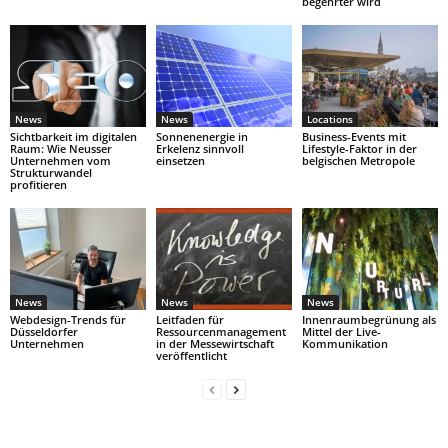
begehrter wird
News
News
Locations
Sichtbarkeit im digitalen
Sonnenenergie in
Business-Events mit
Raum: Wie Neusser
Erkelenz sinnvoll
Lifestyle-Faktor in der
Unternehmen vom
einsetzen
belgischen Metropole
Strukturwandel
profitieren
News
News
News
Webdesign-Trends für
Leitfaden für
Innenraumbegrünung als
Düsseldorfer
Ressourcenmanagement
Mittel der Live-
Unternehmen
in der Messewirtschaft
Kommunikation
veröffentlicht