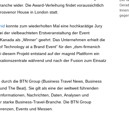
ranche wider. Die Award-Verleihung findet voraussichtlich
Gerad
Innen
osvenor House in London statt.
gegen
nid
konnte zum wiederholten Mal eine hochkarätige Jury
i der vielbeachteten Erstveranstaltung der Event
Kanada als „Winner“ geehrt. Das Unternehmen erhielt die
of Technology at a Brand Event“ für den „dsm-firmenich
i diesem Projekt entstand auf der magnid Plattform ein
ikationszentrale während und nach der Fusion zum Einsatz
 durch die BTN Group (Business Travel News, Business
d The Beat). Sie gilt als eine der weltweit führenden
Informationen, Nachrichten, Daten, Analysen und
lar starke Business-Travel-Branche. Die BTN Group
nferenzen, Events und Messen.