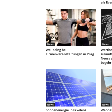
als Eve
News
News
Wellbeing bei
Wertbe
Firmenveranstaltungen in Prag
zukunf
Neuss 
begehr
News
News
Sonnenenergie in Erkelenz
Webdes