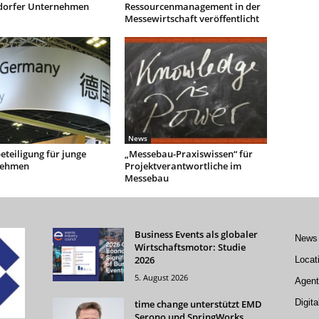
dorfer Unternehmen
Ressourcenmanagement in der
Messewirtschaft veröffentlicht
News
teiligung für junge
„Messebau-Praxiswissen“ für
nehmen
Projektverantwortliche im
Messebau
Business Events als globaler
News
Wirtschaftsmotor: Studie
2026
Locat
5. August 2026
Agent
Digita
time change unterstützt EMD
Serono und SpringWorks