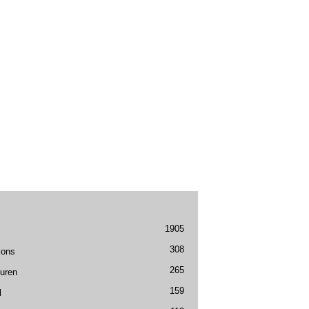
1905
308
ions
265
uren
159
l