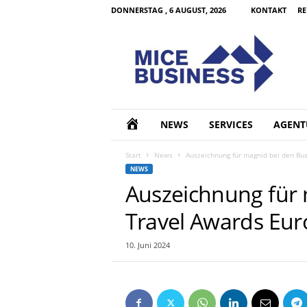
DONNERSTAG , 6 AUGUST, 2026
KONTAKT
RE
M
I
C
E
B
u
s
H
NEWS
SERVICES
AGENT
i
n
O
Start
News
Auszeichnung für magnid bei den Bu
e
NEWS
s
M
Auszeichnung für 
s
d
Travel Awards Eu
E
e
10. Juni 2024