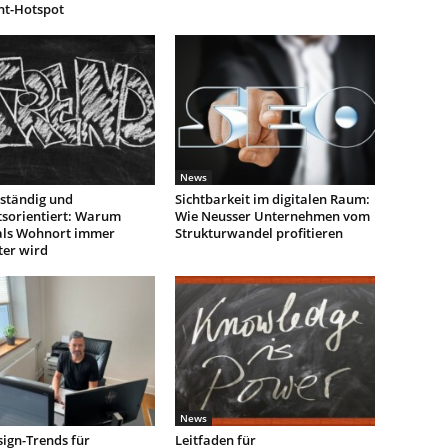
nt-Hotspot
News
ständig und
Sichtbarkeit im digitalen Raum:
tsorientiert: Warum
Wie Neusser Unternehmen vom
als Wohnort immer
Strukturwandel profitieren
ter wird
News
ign-Trends für
Leitfaden für