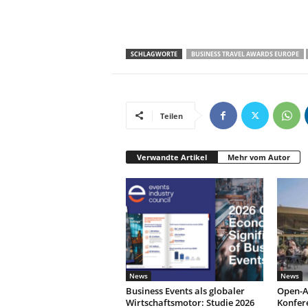
SCHLAGWORTE
BUSINESS TRAVEL AWARDS EUROPE
Teilen
Verwandte Artikel
Mehr vom Autor
News
News
Business Events als globaler
Open-A
Wirtschaftsmotor: Studie 2026
Konfer