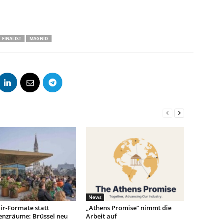
FINALIST
MAGNID
News
ir-Formate statt
„Athens Promise“ nimmt die
enzräume: Brüssel neu
Arbeit auf