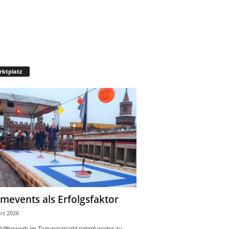
ktplatz
mevents als Erfolgsfaktor
rz 2026
ettbewerb im Tagungsmarkt nimmt weiter zu.