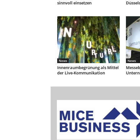
sinnvoll einsetzen
Düssel
News
News
Innenraumbegrünung als Mittel
Messebe
der Live-Kommunikation
Unter