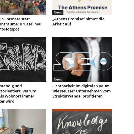
News
ir-Formate statt
„Athens Promise“ nimmt die
enzräume: Brüssel neu
Arbeit auf
nt-Hotspot
News
ständig und
Sichtbarkeit im digitalen Raum:
tsorientiert: Warum
Wie Neusser Unternehmen vom
als Wohnort immer
Strukturwandel profitieren
ter wird