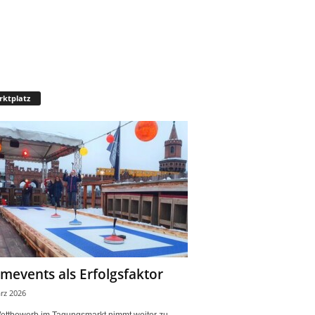
ktplatz
mevents als Erfolgsfaktor
rz 2026
ettbewerb im Tagungsmarkt nimmt weiter zu.