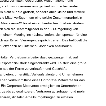
Präsenz vermittelt. Gespräche, Präsentationen und
 statt zuvor genauestens geplant und nacheinander
en nicht nur die großen, sondern auch kleine und mittlere
zte Mittel verfügen, um eine solche Zusammenarbeit in
 Meetaverse™ bietet ein authentisches Erlebnis. Anders
en sich die Teammitglieder in der 3D-Umgebung von
n einem Meeting ins nächste laufen, sich spontan für eine
 nur für ein Vieraugengespräch treffen. Das beflügelt die
zuletzt dazu bei, internes Silodenken abzubauen.
eitalter Vertriebsmitarbeiter dazu gezwungen hat, auf
fspotenzial stark eingeschränkt wird. Es stellt eine große
e aus der Ferne zu verkaufen und Geschäfte
 anbieten, unterstützt Verkaufstalente und Unternehmen
den Verkauf mithilfe eines Corporate-Metaverse für das
Ein Corporate-Metaverse ermöglicht es Unternehmen,
, Leads zu qualifizieren, Vertrauen aufzubauen und mehr
sbaren, digitalen Arbeitsumgebungen zu erzielen.