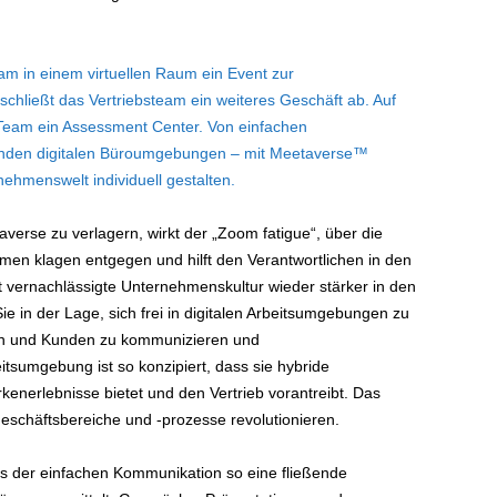
eam in einem virtuellen Raum ein Event zur
schließt das Vertriebsteam ein weiteres Geschäft ab. Auf
-Team ein Assessment Center. Von einfachen
nden digitalen Büroumgebungen – mit Meetaverse™
ehmenswelt individuell gestalten.
averse zu verlagern, wirkt der „Zoom fatigue“, über die
hmen klagen entgegen und hilft den Verantwortlichen in den
t vernachlässigte Unternehmenskultur wieder stärker in den
ie in der Lage, sich frei in digitalen Arbeitsumgebungen zu
rn und Kunden zu kommunizieren und
tsumgebung ist so konzipiert, dass sie hybride
kenerlebnisse bietet und den Vertrieb vorantreibt. Das
eschäftsbereiche und -prozesse revolutionieren.
aus der einfachen Kommunikation so eine fließende