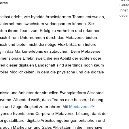
erse.
Gerad
Innen
gegen
lbst erlebt, wie hybride Arbeitsformen Teams entzweien,
s Unternehmenswachstum verlangsamen können. Sie
iten ihrem Team zum Erfolg zu verhelfen und erkennen
 sich ihrem Unternehmen durch das Metaverse bieten.
h und bieten nicht die nötige Flexibilität, um tiefere
g in das Markenerlebnis einzutauchen. Beim Metaverse
imensionale Erlebniswelt, die ein Abbild der echten oder
en dieser digitalen Landschaft sind allerdings noch kaum
oller Möglichkeiten, in dem die physische und die digitale
bnisse und Anbieter der virtuellen Eventplattform Allseated
averse. Allseated weiß, dass Teams eine bessere Lösung
 und Zugehörigkeit zu erfahren. Mit
Meetaverse™
d hybride Events eine Corporate-Metaverse-Lösung, dank der
i gestaltbare, digitale Arbeitsumgebungen entstehen und
 auch Marketing- und Sales Aktivitäten in die immersive