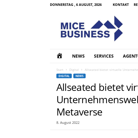
DONNERSTAG , 6 AUGUST, 2026
KONTAKT
RE
M
I
C
E
B
u
s
H
NEWS
SERVICES
AGENT
i
n
O
Start
Digital
Allseated bietet virtuelle Unterneh
e
DIGITAL
NEWS
s
M
Allseated bietet vir
s
d
Unternehmenswelte
E
e
Metaverse
8. August 2022