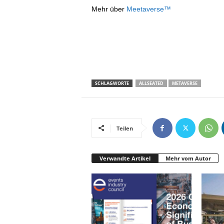
Mehr über
Meetaverse™
SCHLAGWORTE
ALLSEATED
METAVERSE
Teilen
Verwandte Artikel
Mehr vom Autor