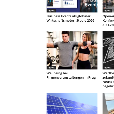
News
News
Business Events als globaler
Open-A
Wirtschaftsmotor: Studie 2026
Konfer
als Eve
News
News
Wellbeing bei
Wertbe
Firmenveranstaltungen in Prag
zukunf
Neuss 
begehr