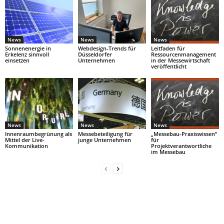
News
News
News
Sonnenenergie in
Webdesign-Trends für
Leitfaden für
Erkelenz sinnvoll
Düsseldorfer
Ressourcenmanagement
einsetzen
Unternehmen
in der Messewirtschaft
veröffentlicht
News
News
News
Innenraumbegrünung als
Messebeteiligung für
„Messebau-Praxiswissen“
Mittel der Live-
junge Unternehmen
für
Kommunikation
Projektverantwortliche
im Messebau