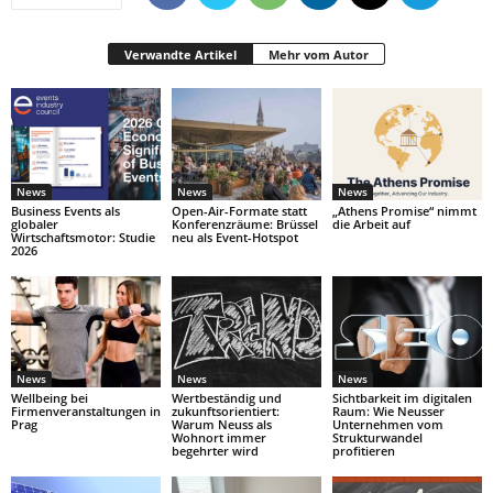
Verwandte Artikel
Mehr vom Autor
News
News
News
Business Events als
Open-Air-Formate statt
„Athens Promise“ nimmt
globaler
Konferenzräume: Brüssel
die Arbeit auf
Wirtschaftsmotor: Studie
neu als Event-Hotspot
2026
News
News
News
Wellbeing bei
Wertbeständig und
Sichtbarkeit im digitalen
Firmenveranstaltungen in
zukunftsorientiert:
Raum: Wie Neusser
Prag
Warum Neuss als
Unternehmen vom
Wohnort immer
Strukturwandel
begehrter wird
profitieren