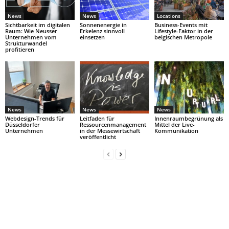
News
News
Locations
Sichtbarkeit im digitalen
Sonnenenergie in
Business-Events mit
Raum: Wie Neusser
Erkelenz sinnvoll
Lifestyle-Faktor in der
Unternehmen vom
einsetzen
belgischen Metropole
Strukturwandel
profitieren
News
News
News
Webdesign-Trends für
Leitfaden für
Innenraumbegrünung als
Düsseldorfer
Ressourcenmanagement
Mittel der Live-
Unternehmen
in der Messewirtschaft
Kommunikation
veröffentlicht