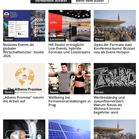
Verwandte Artikel
Mehr vom Autor
News
Locations
News
Business Events als
Hi5 Studio ermöglicht
Open-Air-Formate statt
globaler
Live-Events, hybride
Konferenzräume: Brüssel
Wirtschaftsmotor: Studie
Formate und Livestreams
neu als Event-Hotspot
2026
News
News
News
„Athens Promise“ nimmt
Wellbeing bei
Wertbeständig und
die Arbeit auf
Firmenveranstaltungen in
zukunftsorientiert:
Prag
Warum Neuss als
Wohnort immer
begehrter wird