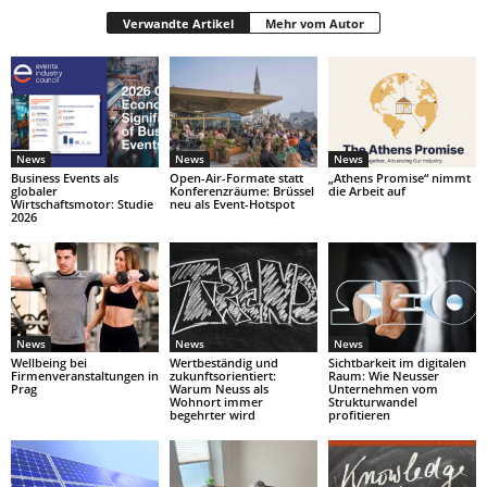
Verwandte Artikel
Mehr vom Autor
News
News
News
Business Events als
Open-Air-Formate statt
„Athens Promise“ nimmt
globaler
Konferenzräume: Brüssel
die Arbeit auf
Wirtschaftsmotor: Studie
neu als Event-Hotspot
2026
News
News
News
Wellbeing bei
Wertbeständig und
Sichtbarkeit im digitalen
Firmenveranstaltungen in
zukunftsorientiert:
Raum: Wie Neusser
Prag
Warum Neuss als
Unternehmen vom
Wohnort immer
Strukturwandel
begehrter wird
profitieren