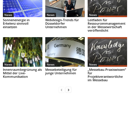
News
News
News
Sonnenenergie in
Webdesign-Trends für
Leitfaden für
Erkelenz sinnvoll
Düsseldorfer
Ressourcenmanagement
einsetzen
Unternehmen
in der Messewirtschaft
veröffentlicht
News
News
News
Innenraumbegrünung als
Messebeteiligung für
„Messebau-Praxiswissen“
Mittel der Live-
junge Unternehmen
für
Kommunikation
Projektverantwortliche
im Messebau