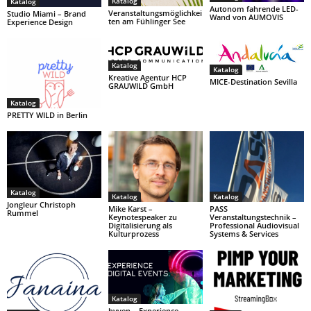
Katalog
Katalog
Autonom fahrende LED-
Veranstaltungsmöglichkei
Studio Miami – Brand
Wand von AUMOVIS
ten am Fühlinger See
Experience Design
Katalog
Katalog
Kreative Agentur HCP
MICE-Destination Sevilla
GRAUWILD GmbH
Katalog
PRETTY WILD in Berlin
Katalog
Katalog
Katalog
Jongleur Christoph
Mike Karst –
PASS
Rummel
Keynotespeaker zu
Veranstaltungstechnik –
Digitalisierung als
Professional Audiovisual
Kulturprozess
Systems & Services
Katalog
hyven – Experience