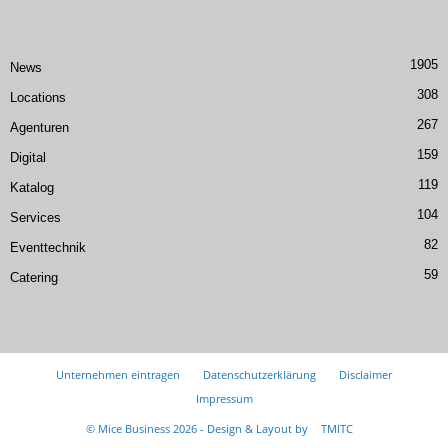
1905
News
308
Locations
267
Agenturen
159
Digital
119
Katalog
104
Services
82
Eventtechnik
59
Catering
Unternehmen eintragen
Datenschutzerklärung
Disclaimer
Impressum
© Mice Business 2026 - Design & Layout by
TMITC