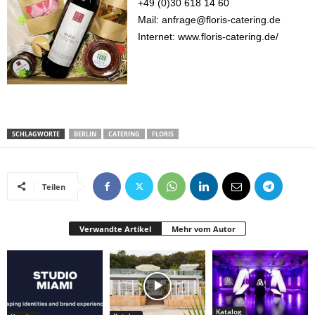
+49 (0)30 618 14 60
Mail: anfrage@floris-catering.de
Internet: www.floris-catering.de/
SCHLAGWORTE
BERLIN
CATERING
FLORIS
Teilen
Verwandte Artikel
Mehr vom Autor
Katalog