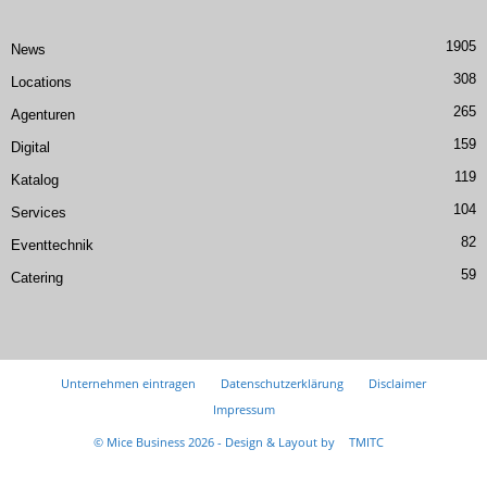
1905
News
308
Locations
265
Agenturen
159
Digital
119
Katalog
104
Services
82
Eventtechnik
59
Catering
Unternehmen eintragen
Datenschutzerklärung
Disclaimer
Impressum
© Mice Business 2026 - Design & Layout by
TMITC