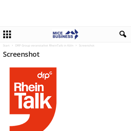
Start
DRP Group veranstaltet RheinTalk in Köln
Screenshot
Screenshot