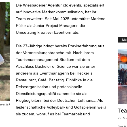
Die Wiesbadener Agentur ctc events, spezialisiert
auf innovative Markenkommunikation, hat ihr
Team erweitert: Seit Mai 2025 unterstützt Marlene
Füller als Junior Project Managerin die
Umsetzung kreativer Eventformate.
Mar
Die 27-Jährige bringt bereits Praxiserfahrung aus
der Veranstaltungsbranche mit. Nach ihrem
Tourismusmanagement-Studium mit dem
Abschluss Bachelor of Science war sie unter
anderem als Eventmanagerin bei Hecker’s
Restaurant, Café, Bar tätig. Einblicke in die
Reiseorganisation und professionelle
Dienstleistungsqualität sammelte sie als
Flugbegleiterin bei der Deutschen Lufthansa. Als
 events)
leidenschaftliche Volleyball- und Golfspielerin weiß
Tea
sie zudem, worauf es bei Teamarbeit und
25. Mä
Der W