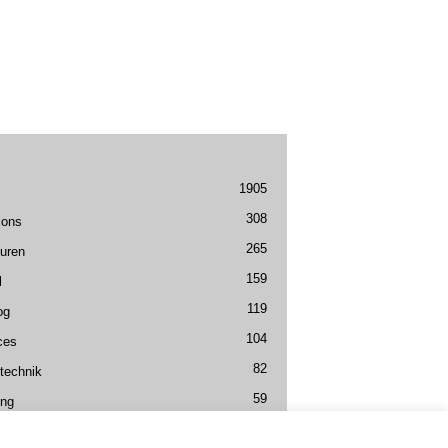
1905
308
ions
265
uren
159
l
119
og
104
ces
82
technik
59
ing