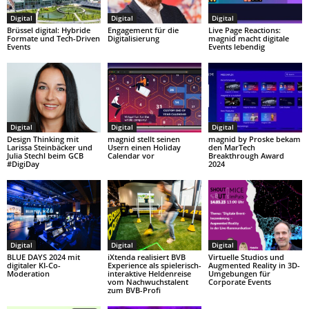
Digital
Digital
Digital
Brüssel digital: Hybride
Engagement für die
Live Page Reactions:
Formate und Tech-Driven
Digitalisierung
magnid macht digitale
Events
Events lebendig
Digital
Digital
Digital
Design Thinking mit
magnid stellt seinen
magnid by Proske bekam
Larissa Steinbäcker und
Usern einen Holiday
den MarTech
Julia Stechl beim GCB
Calendar vor
Breakthrough Award
#DigiDay
2024
Digital
Digital
Digital
BLUE DAYS 2024 mit
iXtenda realisiert BVB
Virtuelle Studios und
digitaler KI-Co-
Experience als spielerisch-
Augmented Reality in 3D-
Moderation
interaktive Heldenreise
Umgebungen für
vom Nachwuchstalent
Corporate Events
zum BVB-Profi