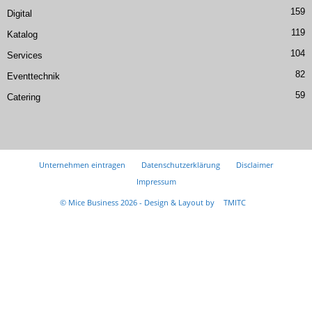
159
Digital
119
Katalog
104
Services
82
Eventtechnik
59
Catering
Unternehmen eintragen
Datenschutzerklärung
Disclaimer
Impressum
© Mice Business 2026 - Design & Layout by
TMITC