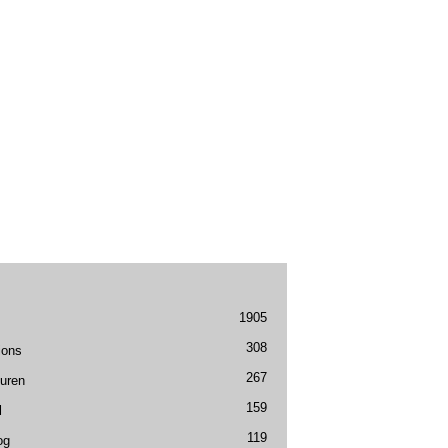
1905
308
ions
267
uren
159
l
119
og