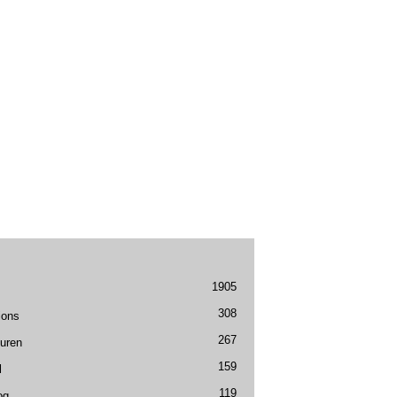
1905
308
ions
267
uren
159
l
119
og