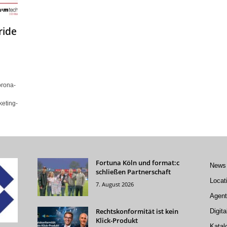
ride
orona-
keting-
Fortuna Köln und format:c
News
schließen Partnerschaft
Locat
7. August 2026
Agent
Rechtskonformität ist kein
Digita
Klick-Produkt
Katal