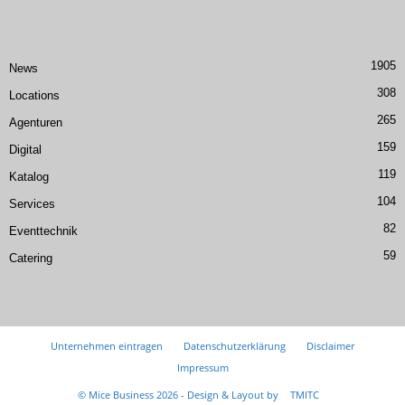
1905
News
308
Locations
265
Agenturen
159
Digital
119
Katalog
104
Services
82
Eventtechnik
59
Catering
Unternehmen eintragen
Datenschutzerklärung
Disclaimer
Impressum
© Mice Business 2026 - Design & Layout by
TMITC