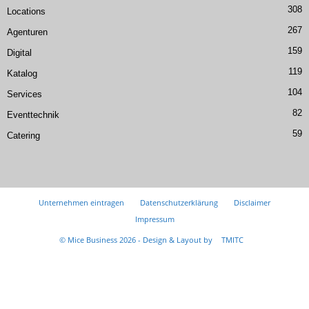
308
Locations
267
Agenturen
159
Digital
119
Katalog
104
Services
82
Eventtechnik
59
Catering
Unternehmen eintragen
Datenschutzerklärung
Disclaimer
Impressum
© Mice Business 2026 - Design & Layout by
TMITC