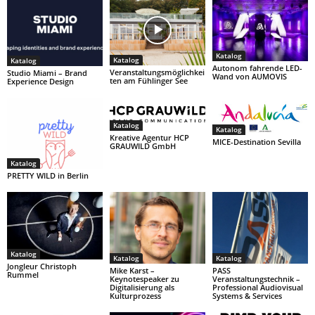
Katalog
Katalog
Katalog
Autonom fahrende LED-
Veranstaltungsmöglichkei
Studio Miami – Brand
Wand von AUMOVIS
ten am Fühlinger See
Experience Design
Katalog
Katalog
Kreative Agentur HCP
MICE-Destination Sevilla
GRAUWILD GmbH
Katalog
PRETTY WILD in Berlin
Katalog
Katalog
Katalog
Jongleur Christoph
Mike Karst –
PASS
Rummel
Keynotespeaker zu
Veranstaltungstechnik –
Digitalisierung als
Professional Audiovisual
Kulturprozess
Systems & Services