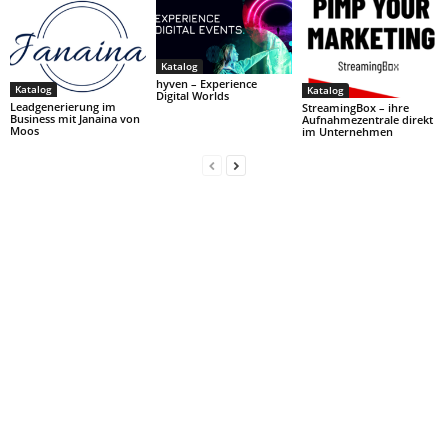
Katalog
hyven – Experience
Katalog
Katalog
Digital Worlds
Leadgenerierung im
StreamingBox – ihre
Business mit Janaina von
Aufnahmezentrale direkt
Moos
im Unternehmen