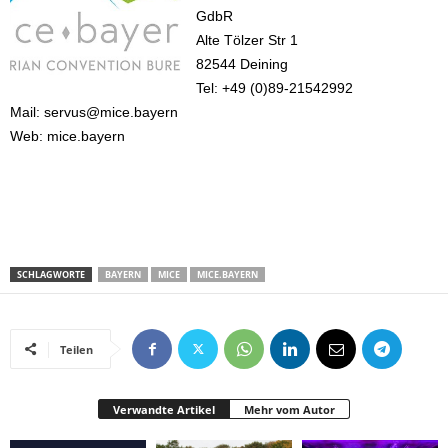
GdbR
Alte Tölzer Str 1
82544 Deining
Tel: +49 (0)89-21542992
Mail: servus@mice.bayern
Web: mice.bayern
SCHLAGWORTE
BAYERN
MICE
MICE.BAYERN
Teilen
Verwandte Artikel
Mehr vom Autor