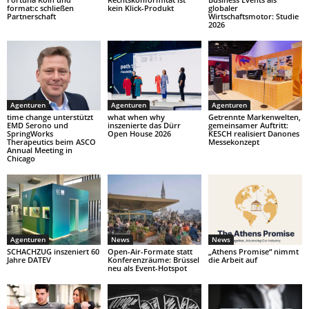
format:c schließen
kein Klick-Produkt
globaler
Partnerschaft
Wirtschaftsmotor: Studie
2026
Agenturen
Agenturen
Agenturen
time change unterstützt
what when why
Getrennte Markenwelten,
EMD Serono und
inszenierte das Dürr
gemeinsamer Auftritt:
SpringWorks
Open House 2026
KESCH realisiert Danones
Therapeutics beim ASCO
Messekonzept
Annual Meeting in
Chicago
Agenturen
News
News
SCHACHZUG inszeniert 60
Open-Air-Formate statt
„Athens Promise“ nimmt
Jahre DATEV
Konferenzräume: Brüssel
die Arbeit auf
neu als Event-Hotspot