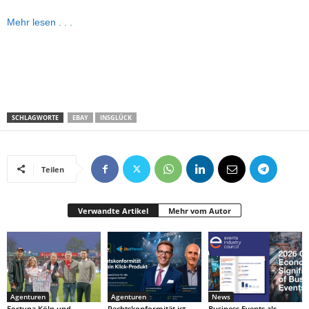
Mehr lesen . . .
SCHLAGWORTE
EBAY
INSGLÜCK
Teilen
Verwandte Artikel
Mehr vom Autor
Agenturen
Agenturen
News
Fortuna Köln und
Rechtskonformität ist
Business Events als